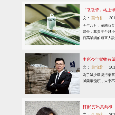
「吸吸管」搭上潮
文：
葉怡君
201
今年八月，總統蔡英
資金，募資平台以小
百萬業績的過來人說
丰彩今年營收有
文：
葉怡君
201
為了減少環境污染奮
滅菌廠龍頭，未來不
打假 打出真商機
文：
金麗萍
201