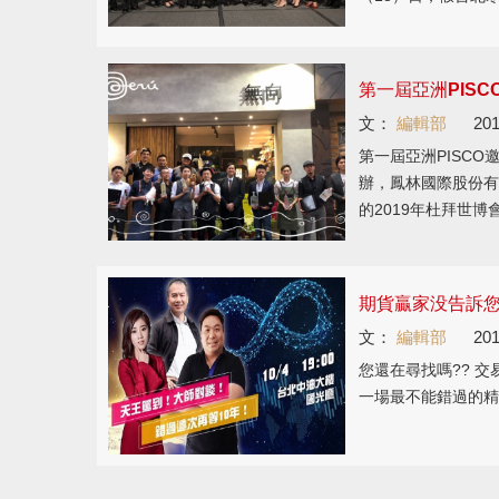
第一屆亞洲PISC
文：
編輯部
201
第一屆亞洲PISCO邀
辦，鳳林國際股份有
的2019年杜拜世博會
期貨贏家没告訴
文：
編輯部
201
您還在尋找嗎?? 
一場最不能錯過的精