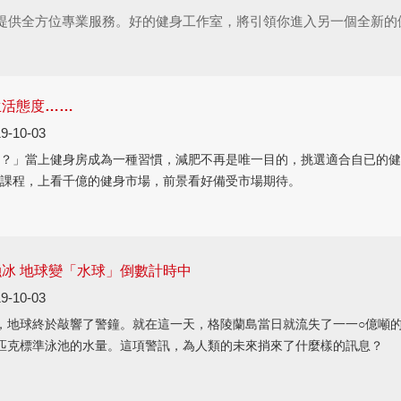
提供全方位專業服務。好的健身工作室，將引領你進入另一個全新的
生活態度……
9-10-03
？」當上健身房成為一種習慣，減肥不再是唯一目的，挑選適合自已的健
課程，上看千億的健身市場，前景看好備受市場期待。
冰 地球變「水球」倒數計時中
9-10-03
，地球終於敲響了警鐘。就在這一天，格陵蘭島當日就流失了一一○億噸
匹克標準泳池的水量。這項警訊，為人類的未來捎來了什麼樣的訊息？