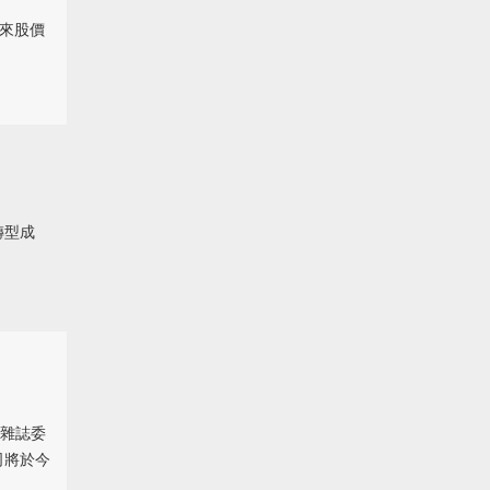
年來股價
轉型成
雜誌委
司將於今