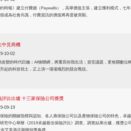
約時報》建立付費牆（Paywalls），高舉價值主張，建立獲利模式，七
假成為社會共識，付費資訊的價值將再度被突顯。
火中見商機
9-10-02
動改變的時代巨鑰；AI物聯網，將重寫你我生活；資安議題，更攸關數位
升起的科技領土，正上演一場場熾烈的競合戰役。
保險評比出爐 十三家保險公司獲獎
9-09-19
保險的關鍵指標與認知、各人壽保險公司以及產物保險公司的特色，卓越
研究中心舉辦《2019卓越最佳保險評比》調查。調查結果出爐，獲獎公
寒舍艾美酒店舉辦頒獎典禮。