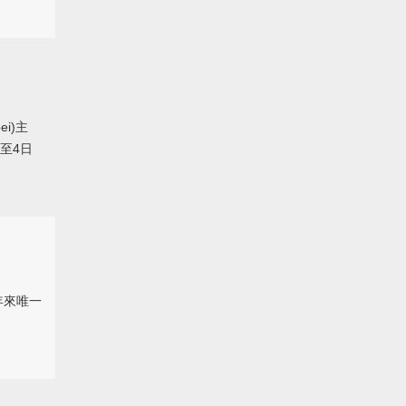
i)主
至4日
年來唯一