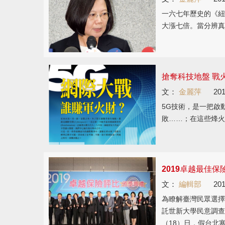
一六七年歷史的《紐
大漲七倍。當分辨真
搶奪科技地盤 戰
文：
金麗萍
201
5G技術，是一把啟
敗……；在這些烽火
2019卓越最佳
文：
編輯部
201
為瞭解臺灣民眾選擇
託世新大學民意調查
（18）日，假台北