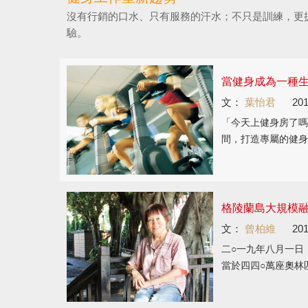
沒有行銷的口水、只有服務的汗水；不只是訓練，更
驗。
當健身成為一種
文：
葉怡君
201
「今天上健身房了嗎
間，打造專屬的健身
格陵蘭島大規模融
文：
曾柏維
201
二○一九年八月一日
當於四四○萬座奧林