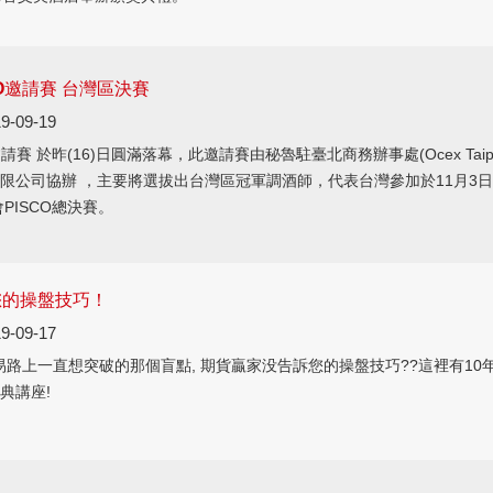
O邀請賽 台灣區決賽
9-09-19
請賽 於昨(16)日圓滿落幕，此邀請賽由秘魯駐臺北商務辦事處(Ocex Taipe
限公司協辦 ，主要將選拔出台灣區冠軍調酒師，代表台灣參加於11月3日
PISCO總決賽。
您的操盤技巧！
9-09-17
交易路上一直想突破的那個盲點, 期貨贏家没告訴您的操盤技巧??這裡有10
典講座!