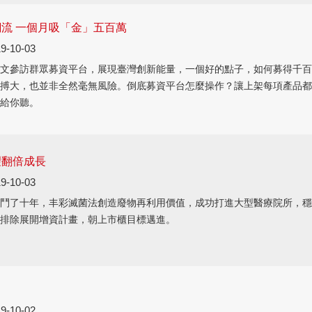
流 一個月吸「金」五百萬
9-10-03
文參訪群眾募資平台，展現臺灣創新能量，一個好的點子，如何募得千百
搏大，也並非全然毫無風險。倒底募資平台怎麼操作？讓上架每項產品都
給你聽。
望翻倍成長
9-10-03
鬥了十年，丰彩滅菌法創造廢物再利用價值，成功打進大型醫療院所，穩
排除展開增資計畫，朝上市櫃目標邁進。
9-10-02