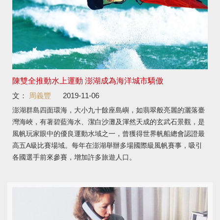
陳雙全推動水上運動 澎湖成為海洋城市驕傲
文：
周義豐
2019-11-06
澎湖群島四面環海，大小九十餘座島嶼，如翡翠般亮麗的灑落臺
灣海峽，有著碧藍海水、潔白沙灘及渾然天成的玄武石景觀，是
風帆玩家眼中的優良運動水域之一，曾獲得世界帆船總會認證最
高五A級比賽場域。每年在澎湖舉辦多場國際級風帆賽事，吸引
各國選手前來參賽，增加許多旅遊人口。