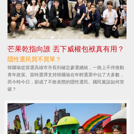
芒果乾指向誰 丟下威權包袱真有用？
隱性選民買不買單？
韓國瑜從當選高雄市市長到確定參選總統，一路上不停推動
青年政策。當時選擇支持韓國瑜在年輕選票中佔了大多數，
而今時今日，卻成了不敢表態的隱性選民。國民黨該如何突
破？