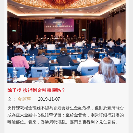
除了槍 撿得到金融商機嗎？
文：
金麗萍
2019-11-07
央行總裁楊金龍雖不認為香港會發生金融危機，但對於臺灣能否
成為亞太金融中心也語帶保留；至於金管會，則緊盯銀行對港的
曝險部位。看來，香港局勢混亂、臺灣是否得利？見仁見智。