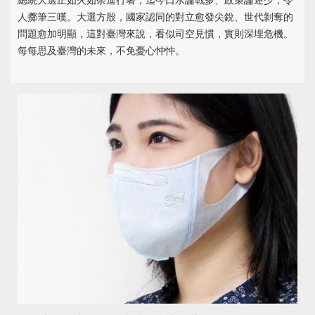
總統大選正如火如荼進行著，迄今口水論戰多、政策論述少，令
人擲筆三嘆。大選方殷，國家認同的對立愈發尖銳、世代剝奪的
問題愈加明顯，這對臺灣來說，看似司空見慣，實則深埋危機。
每每思及臺灣的未來，不免憂心忡忡。