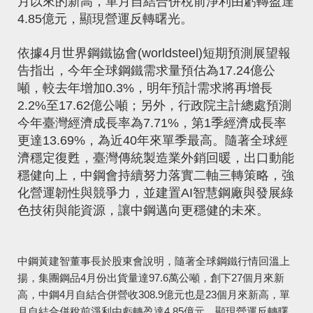
月以來的新高，單月自結合併稅前淨利由虧轉盈達
4.85億元，顯現營運反轉曙光。
依據4月世界鋼鐵協會(worldsteel)短期預測展望報
告指出，今年全球鋼鐵需求量預估為17.24億公
噸，較去年增加0.3%，明年預計需求將再增長
2.2%至17.62億公噸；另外，行政院主計總處預測
今年臺灣經濟成長率為7.71%，第1季經濟成長率
更達13.69%，為近40年來單季最高。隨著全球經
濟穩定復甦，臺灣傳統製造業外銷回暖，出口動能
穩健向上，中鋼會持續努力落實二軸三轉策略，強
化營運韌性與競爭力，並建置AI智慧鋼廠與發展綠
色技術與能資源，讓中鋼邁向更穩健的未來。
中鋼黃建智董事長於股東會說明，隨著全球鋼鐵行情回溫上
揚，集團鋼品4月份出貨量達97.6萬公噸，創下27個月來新
高，中鋼4月自結合併營收308.9億元也是23個月來新高，單
月自結合併稅前淨利由虧轉盈達4.85億元，顯現營運反轉曙