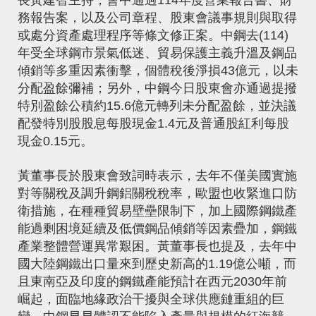
長黃建智主持，會中通過114年度營業報告書、財
務報告案，以及公司章程、股東會議事規則與取得
或處分資產處理程序等條文修正案。中鋼去(114)
年受全球鋼市景氣低迷、貿易保護主義升溫及鋼品
傾銷等多重因素衝擊，個體稅後淨損43億元，以未
分配盈餘彌補；另外，中鋼今日股東會亦通過提撥
特別盈餘公積約15.6億元轉列未分配盈餘，並決議
配發特別股股息每股現金1.4元及普通股紅利每股
現金0.15元。
黃董事長於股東會致詞時表示，去年不僅美國實施
對等關稅及調升鋼鋁關稅稅率，歐盟也收緊進口防
衛措施，在種種貿易壁壘限制下，加上國際鋼鐵產
能過剩困境延續及低價鋼品傾銷等因素疊加，鋼鐵
產業整體營運異常艱困。黃董事長也提及，去年中
國大陸鋼鐵出口量來到歷史新高的1.19億公噸，而
且東南亞及印度的鋼鐵產能預計在西元2030年前
崛起，面臨地緣政治干擾與全球供應鏈重組的巨