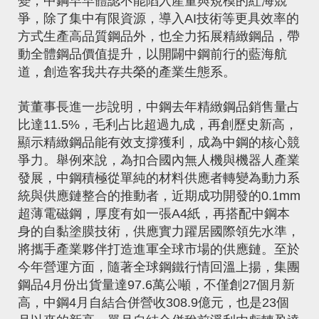
變，中鋼早早體認不能陷入產量與規模的紅海競
爭，除了集中有限資源，導入AI技術等更具效率的
方式生產高品質鋼品外，也全力拓展精緻鋼品，帶
動全體鋼品價值提升，以開闢中鋼前行的藍海航
道，創造客我共存共榮的產業生態系。
黃董事長進一步說明，中鋼去年精緻鋼品銷售量占
比達11.5%，毛利占比超過九成，再創歷史新高，
顯示精緻鋼品能有效支撐獲利，成為中鋼的核心競
爭力。舉例來說，為扣合國內無人機與機器人產業
發展，中鋼積極從單純的材料供應者轉變為動力系
統與供應鏈整合的推動者，近期成功開發的0.1mm
超薄電磁鋼，厚度有如一張A4紙，再搭配中鋼本
身的自黏塗膜技術，供應實力躍居國際領先水準，
將攜手產業夥伴打造進軍全球市場的供應鏈。至於
今年營運方面，隨著全球鋼鐵行情回溫上揚，集團
鋼品4月份出貨量達97.6萬公噸，不僅創27個月新
高，中鋼4月自結合併營收308.9億元，也是23個