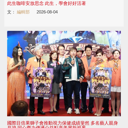
此生咖啡安放思念 此生，學會好好活著
文：
編輯部
2026-08-04
國際目倍果獅子會推動視力保健成績斐然 多名藝人親身
見證 同心齊力傳遞公益點亮美麗新視界