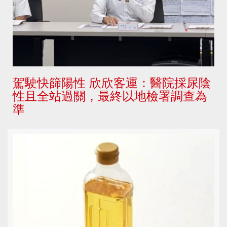
駕駛快篩陽性 欣欣客運：醫院採尿陰
性且全站過關，最終以地檢署調查為
準