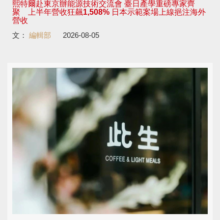
熙特爾赴東京辦能源技術交流會 臺日產學重磅專家齊
聚 上半年營收狂飆1,508% 日本示範案場上線挹注海外
營收
文：
編輯部
2026-08-05