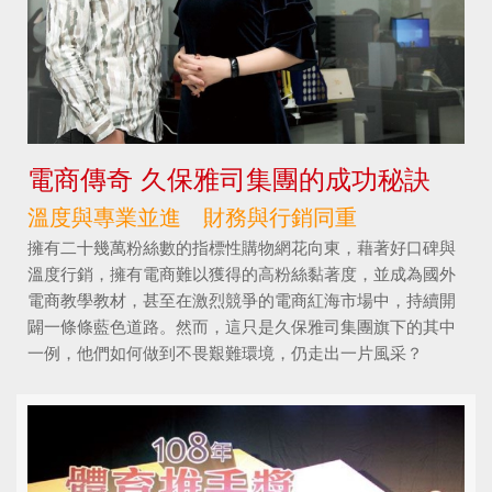
電商傳奇 久保雅司集團的成功秘訣
溫度與專業並進 財務與行銷同重
擁有二十幾萬粉絲數的指標性購物網花向東，藉著好口碑與
溫度行銷，擁有電商難以獲得的高粉絲黏著度，並成為國外
電商教學教材，甚至在激烈競爭的電商紅海市場中，持續開
闢一條條藍色道路。然而，這只是久保雅司集團旗下的其中
一例，他們如何做到不畏艱難環境，仍走出一片風采？