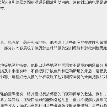
示演講者和聽眾之間的溝通是開放和雙向的。這種對話的氛圍是
思考。
中東、烏克蘭、蘇丹和海地等。他強調了這些衝突的複雜性和嚴
這一部分的內容展現了伊恩對全球問題的深刻理解和對批判性思
海地等地區的衝突。他指出這些地區的問題並不是單純的黑白分
他談及中東衝突時，不僅提到了以色列和巴勒斯坦的矛盾，還提
所影響。這種細緻入微的分析表現了他對國際局勢的全面把握和
複雜的國際衝突，將其變成易於傳播的口號和簡單的敘述。例如
預算」等口號，這些口號雖然能夠引起注意，但並不能解決實際
加廣告收入，而政治家則利用這些議題來獲取選舉優勢。這些行