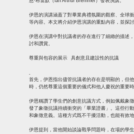
恩·布雷默
（Ian Arthur Bremmer）發表演講。
伊恩的演講涵蓋了對畢業典禮氛圍的觀察、全球
等內容。本文將介紹伊恩演講的重點內容，並探
伊恩在演講中對抗議者的存在進行了細緻的描述
討和讚賞。
尊重與包容的展示
具創意且建設性的抗議
首先，伊恩指出儘管抗議者的存在是明顯的，但
時，仍然尊重這個重要的儀式和他人慶祝的重要
伊恩稱讚了學生們的創意抗議方式，例如佩戴象
發了象徵抗議持續衝突的「畢業證書」。這些行
和象徵意義。這種方式既不干擾活動，也能有效
伊恩提到，當他開始談論戰爭問題時，在場的學