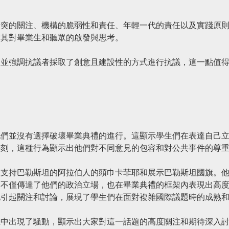
衝突的關注、機構的脆弱性和責任、年輕一代的責任以及實踐原
討其對畢業生和聽眾的啟發與思考。
，並強調抗議者採取了創意且建設性的方式進行抗議，這一點值
他們並沒有選擇破壞畢業典禮的進行。這顯示學生們在表達自己
時刻，這種行為顯示出他們對不同意見的包容和對公共事件的尊
徵支持巴勒斯坦的阿拉伯人的頭巾卡菲耶和展示巴勒斯坦國旗。
動不僅傳達了他們的政治立場，也在畢業典禮的框架內表現出高
地引起關注和討論，展現了學生們在面對複雜國際議題時的成熟
生中出現了騷動，顯示出大家對這一話題的高度關注和期待深入