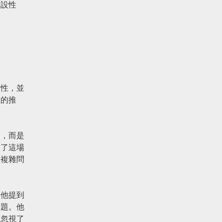
建設性
重性，並
維的推
明，而是
及了這場
對複雜問
，他提到
問題。他
為忽視了