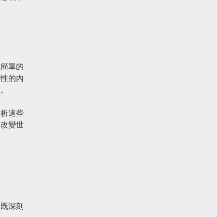
被簡單的
發性的內
正。
分析這些
和改變世
點既深刻