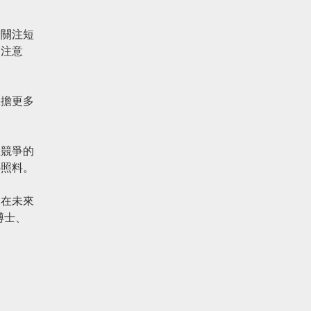
於關注短
引注意
承擔更多
互競爭的
心照料。
們在未來
博士、