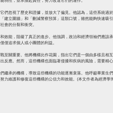
的脆弱性，並承擔起責任，努力改進它們的運作。
出它們忽視了歷史和證據，並放大了偏見。他認為，這些系統過
到「建立圍牆」和「刪減警察預算」這類口號，雖然能夠快速吸
劇社會的分裂和衝突。
任和效能，阻礙了真正的進步。他強調，政治和經濟領袖們應該
是僅僅追求個人或小團體的利益。
挑戰至關重要。他將機構比作花園，指出它們是一個由多樣且相
做出反應。然而，這些機構也面臨著侵擾和疾病的風險，需要精
他們繼承的機構，導致這些機構的功能逐漸衰落。他呼籲畢業生
努力維護和修復這些機構的公信力和效能。(本文作者為經濟學