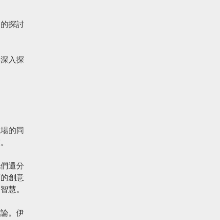
則的探討
得深入探
立場的同
重。
他們還分
度的創意
和智慧。
討論。伊