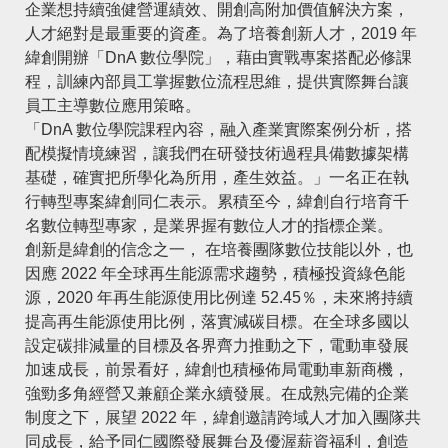
企業想持續強健營運績效、開創高附加價值解決方案，
人才絕對是最重要的資產。為了培養創新人才，2019 年
緯創開辦「DnA 數位學院」，藉由實戰專案搭配必修課
程，訓練內部員工掌握數位流程思維，提供實際舞台讓
員工主導數位應用策略。
「DnA 數位學院課程內容，融入產業實際案例分析，搭
配模擬情境練習，讓我們在研發技術過程具備數據架構
基礎，確實把所學化為所用，產生效益。」一名正在執
行轉型專案緯創同仁表示。累積至今，緯創自行培育千
名數位轉型專家，是業界握有數位人才的指標企業。
創新是緯創的信念之一， 在培養團隊數位技能以外，也
因應 2022 年全球再生能源需求趨勢，積極投資綠色能
源，2020 年再生能源使用比例達 52.45％，未來將持續
提高再生能源使用比例，落實減碳目標。在全球多國以
設定碳排減量的目標及各界齊力推動之下，電動車發展
加速成長，前景看好，緯創也積極佈局電動車新商機，
強勁多角經營又兼顧企業永續發展。在成熟完備的企業
制度之下，展望 2022 年，緯創邀請跨域人才加入團隊共
同成長，給予同仁國際發展舞台及優渥薪資福利，創造