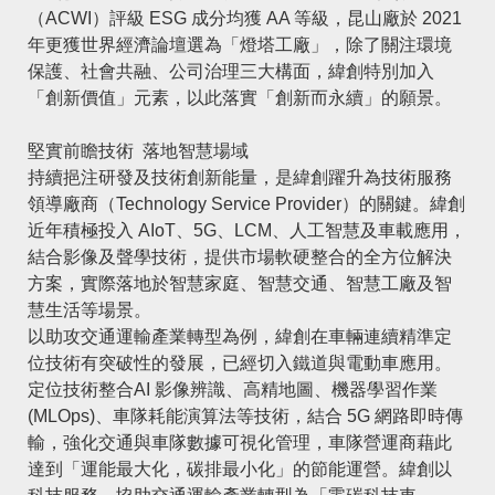
（ACWI）評級 ESG 成分均獲 AA 等級，昆山廠於 2021
年更獲世界經濟論壇選為「燈塔工廠」，除了關注環境
保護、社會共融、公司治理三大構面，緯創特別加入
「創新價值」元素，以此落實「創新而永續」的願景。
堅實前瞻技術 落地智慧場域
持續挹注研發及技術創新能量，是緯創躍升為技術服務
領導廠商（Technology Service Provider）的關鍵。緯創
近年積極投入 AIoT、5G、LCM、人工智慧及車載應用，
結合影像及聲學技術，提供市場軟硬整合的全方位解決
方案，實際落地於智慧家庭、智慧交通、智慧工廠及智
慧生活等場景。
以助攻交通運輸產業轉型為例，緯創在車輛連續精準定
位技術有突破性的發展，已經切入鐵道與電動車應用。
定位技術整合AI 影像辨識、高精地圖、機器學習作業
(MLOps)、車隊耗能演算法等技術，結合 5G 網路即時傳
輸，強化交通與車隊數據可視化管理，車隊營運商藉此
達到「運能最大化，碳排最小化」的節能運營。緯創以