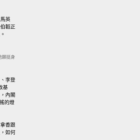
統馬英
韋伯韜正
境。
他願挺身
國、李登
政基
象，內閣
不搖的燈
、拿香跟
處，如何