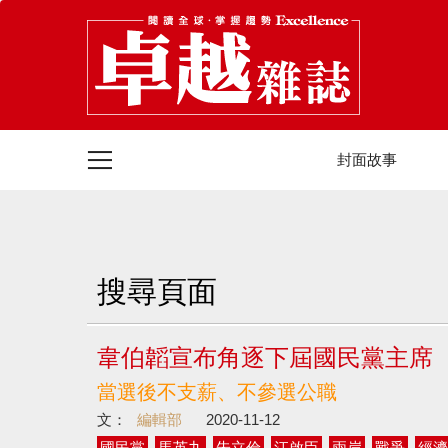
封面故事
搜尋頁面
韋伯韜宣布角逐下屆國民黨主席
當選後不支薪、不參選公職
文：
編輯部
2020-11-12
國民黨
馬英九
朱立倫
江啟臣
兩岸
戰爭
經濟