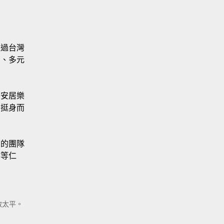
走過台灣
由、多元
島安居樂
意挺身而
黨的團隊
平等仁
啟太平。