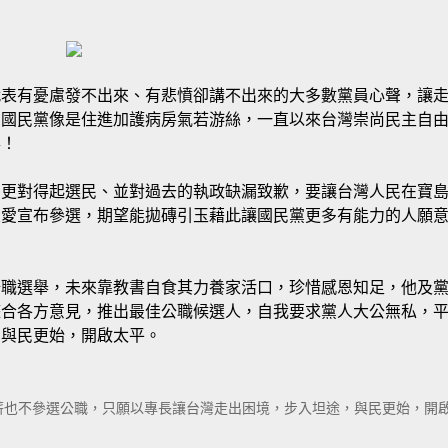
代表有憂慮發不出來、有悲憤卻講不出來的大多數黨員心聲，讓
的國民黨像是住進加護病房氣若游絲，一直以來台灣崇尚民主自
彩！
、更對得起選民、並對過去的執政缺漏致歉，要讓台灣人民在寶
大愛宣布參選，期望能拋磚引玉藉此讓國民黨更多有能力的人願
公職選舉，未來靠教書自食其力養家活口，珍惜感恩知足，他及
整合各方意見，推出最佳公職候選人，自我要求黨人大公無私，
，與民更始，開啟太平。
薪也不參選公職，只願以專長讓台灣走出困境，步入坦途，與民更始，開