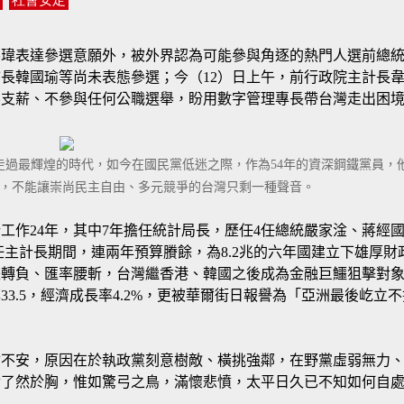
錫瑋表達參選意願外，被外界認為可能參與角逐的熱門人選前總
長韓國瑜等尚未表態參選；今（12）日上午，前行政院主計長
不支薪、不參與任何公職選舉，盼用數字管理專長帶台灣走出困
走過最輝煌的時代，如今在國民黨低迷之際，作為54年的資深鋼鐵黨員，
，不能讓崇尚民主自由、多元競爭的台灣只剩一種聲音。
工作24年，其中7年擔任統計局長，歷任4任總統嚴家淦、蔣經
主計長期間，連兩年預算賸餘，為8.2兆的六年國建立下雄厚財
長轉負、匯率腰斬，台灣繼香港、韓國之後成為金融巨鱷狙擊對
3.5，經濟成長率4.2%，更被華爾街日報譽為「亞洲最後屹立
會不安，原因在於執政黨刻意樹敵、橫挑強鄰，在野黨虛弱無力
實了然於胸，惟如驚弓之鳥，滿懷悲憤，太平日久已不知如何自