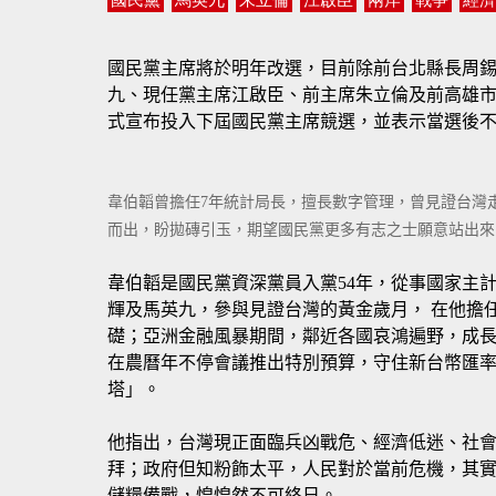
國民黨主席將於明年改選，目前除前台北縣長周
九、現任黨主席江啟臣、前主席朱立倫及前高雄市
式宣布投入下屆國民黨主席競選，並表示當選後
韋伯韜曾擔任7年統計局長，擅長數字管理，曾見證台灣
而出，盼拋磚引玉，期望國民黨更多有志之士願意站出來
韋伯韜是國民黨資深黨員入黨54年，從事國家主計
輝及馬英九，參與見證台灣的黃金歲月， 在他擔任
礎；亞洲金融風暴期間，鄰近各國哀鴻遍野，成
在農曆年不停會議推出特別預算，守住新台幣匯率3
塔」。
他指出，台灣現正面臨兵凶戰危、經濟低迷、社
拜；政府但知粉飾太平，人民對於當前危機，其
儲糧備戰，惶惶然不可終日。