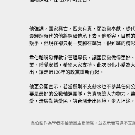
他強調，國家興亡，匹夫有責，願為黨奉獻，想
最輝煌時代的他將經驗傳承下去。他形容，目前
競爭，但現在卻只剩一隻腳在跳舞，很難跳的精
韋伯韜盼發揮數字管理專長，讓國民黨做得更好
業、睡覺安穩，希望大家支持。此次盼化小愛為
出，讓走過126年的政黨重新再起。
他更公開宣示，若當選則不支薪水也不參與任何
要是最好的公職輔選團隊，負責統籌人力物力，
愛，清廉勤勉愛民，讓台灣走出困境，步入坦途
韋伯韜作為學者兩袖清風主張清廉，並表示若當選不支