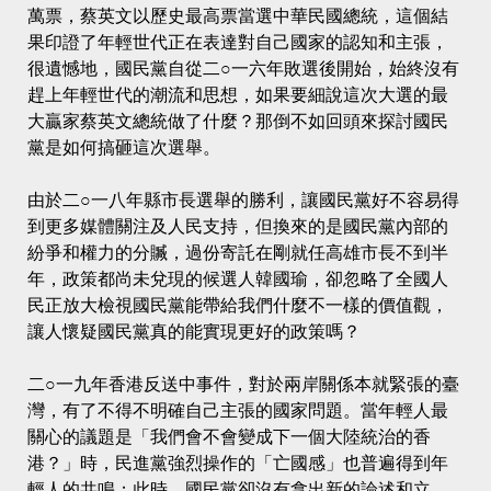
萬票，蔡英文以歷史最高票當選中華民國總統，這個結
果印證了年輕世代正在表達對自己國家的認知和主張，
很遺憾地，國民黨自從二○一六年敗選後開始，始終沒有
趕上年輕世代的潮流和思想，如果要細說這次大選的最
大贏家蔡英文總統做了什麼？那倒不如回頭來探討國民
黨是如何搞砸這次選舉。
由於二○一八年縣市長選舉的勝利，讓國民黨好不容易得
到更多媒體關注及人民支持，但換來的是國民黨內部的
紛爭和權力的分贓，過份寄託在剛就任高雄市長不到半
年，政策都尚未兌現的候選人韓國瑜，卻忽略了全國人
民正放大檢視國民黨能帶給我們什麼不一樣的價值觀，
讓人懷疑國民黨真的能實現更好的政策嗎？
二○一九年香港反送中事件，對於兩岸關係本就緊張的臺
灣，有了不得不明確自己主張的國家問題。當年輕人最
關心的議題是「我們會不會變成下一個大陸統治的香
港？」時，民進黨強烈操作的「亡國感」也普遍得到年
輕人的共鳴；此時，國民黨卻沒有拿出新的論述和立