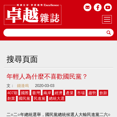
搜尋頁面
年輕人為什麼不喜歡國民黨？
文：
錢逢鳴
2020-03-03
407期
國際
臺灣
兩岸
經濟
產業
市場
趨勢
創新
創業
國民黨
民進黨
總統大選
二○二○年總統選舉，國民黨總統候選人大輸民進黨二六○