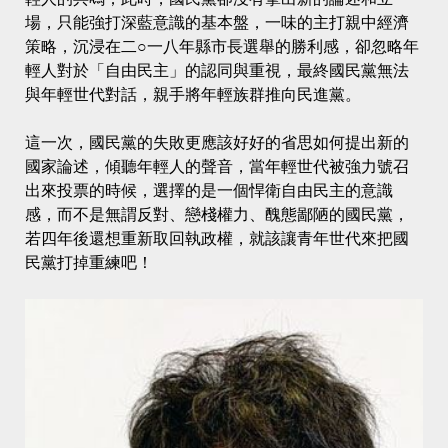
場，只能強打深藍意識的基本盤，一味的主打親中經濟
策略，沉浸在二○一八年縣市長選舉的勝利感，卻忽略年
輕人對於「自由民主」的認同與重視，最終國民黨無法
與年輕世代對話，親手將年輕族群推向民進黨。
這一次，國民黨的失敗更應該好好的省思如何提出新的
國家論述，傾聽年輕人的聲音，當年輕世代被強力號召
出來投票的時候，選擇的是一個悍衛自由民主的意識
感，而不是無謂反對、戀棧權力、醜態鄙陋的國民黨，
若四年後還想重新取回執政權，就該讓青年世代來把國
民黨打掉重練吧！