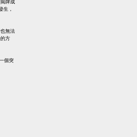
雄揭牌成
發生，
，也無法
好的方
一個突