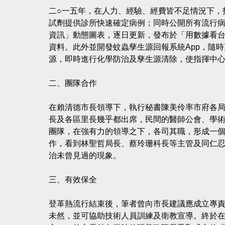
二○一五年，在人力、經驗、經費皆不足情況下，
試劑提供診所快速確定病例；同時公開所有流行
資訊」動態圖表，逐日更新，發布於「用數據看
資料。此外並開發蚊蟲孳生源回報系統App，隨時
源，即時進行化學防治及孳生源清除，使指揮中
二、團隊合作
在賴清德市長領導下，執行秘書陳美伶率市府各
長及各區里長幾乎都出席，民間的醫師公會、學
團隊，在強有力的領導之下，各司其職，形成一
作，看到林聖哲局長、蔡玲珊科長等主管及同仁
治未曾見過的現象。
三、有效保全
登革熱流行結束後，筆者曾向市長建議應成立專
未然，並可協助技術人員訓練及衛教宣導。終於在