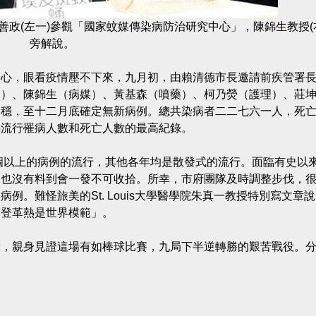
善政(左一)參觀「國家蚊媒傳染病防治研究中心」，陳錦生教授(
旁解說。
中心，眼看疫情壓不下來，九月初，由賴清德市長邀請前疾管署
病）、陳錦生（病媒）、黃基森（噴藥）、柯乃熒（護理）、莊
回穩，至十二月底確定無新病例。總共染病者二二七六一人，死
熱流行罹病人數和死亡人數的最高紀錄。
個以上的病例的流行，其他各年均是散發式的流行。面臨有史以
，也沒有料到會一發不可收拾。所幸，市府團隊及時調整步伐，
。難怪旅美的St. Louis大學醫學院朱真一教授特別寫文章
範登革熱是世界模範」。
役，親身見證這場有如棒球比賽，九局下半逆轉勝的艱苦戰役。