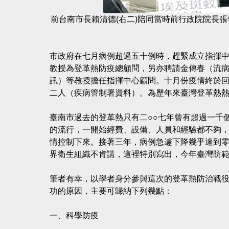
前台南市長賴清德(右二)陪同當時前行政院院長張
市政府在七月病例超過五十例時，趕緊成立指揮
教授為登革熱防疫總顧問，另亦聘請金傳春（流
訊）等教授擔任指揮中心顧問。十月份疫情終於
二人（疾病管制署資料）。為歷年來臺灣登革熱
臺南市過去的登革熱只有二○○七年曾有超過一千
的流行，一開始經費、設備、人員和經驗都不夠
情控制下來。接著三年，病例急遽下降幾乎達到零病例
界衛生組織不肯講，這裡特別寫出，今年臺灣防
筆者有幸，以學者身分參與這次的登革熱防治戰
功的原因，主要可歸納下列幾點：
一、科學防疫