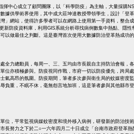
指揮中心成立了顧問團隊，以「科學防疫」為主軸，大量採購NS
病數據供學術界使用，其中成大莊坤達教授帶領學生，設計「登
台灣」網站，使得許多學者可以在網路上使用第一手資料，整合
更新防疫資料庫，利用GIS系統分析尋找病例數集中熱點、隱性
心可以做最佳之判斷。這是臺灣首次使用大數據防治登革熱成功
局處全力總動員，每周一、三、五均由市長親自主持防治會報，
術單位亦積極參與。防疫視同作戰，市府一切以防疫優先，跨局
個士氣高昂的氛圍。防疫期間，筆者多次參與衛生局的蚊媒密度
忍辱負重，不眠不休，毫無怨言地加班，這是筆者參與其他縣市
責單位，平常監視病媒蚊密度和境外移入病例，研發新的防治技
市長努力之下於二○一六年四月二十日成立「台南市政府登革熱