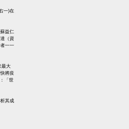
右一)在
長蘇益仁
坤達（資
亡者一一
來最大
很快將疫
說：「世
分析其成