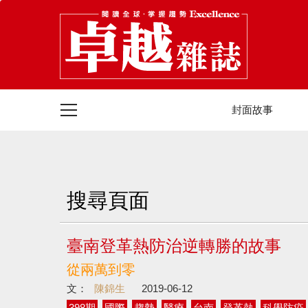
封面故事
搜尋頁面
臺南登革熱防治逆轉勝的故事
從兩萬到零
文：
陳錦生
2019-06-12
398期
國際
趨勢
醫療
台南
登革熱
科學防疫