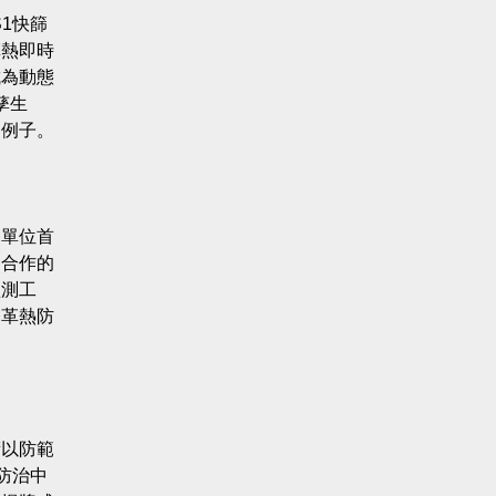
1快篩
革熱即時
成為動態
孳生
的例子。
各單位首
處合作的
監測工
登革熱防
術以防範
防治中