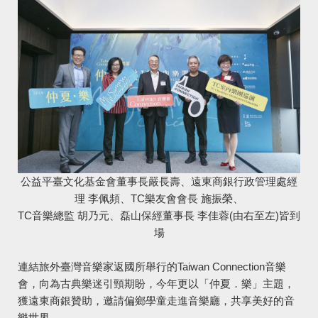
公益平臺文化基金會董事長嚴長壽、遠東商銀行政管理處經
理 李佩頻、TC樂友會會長 施振榮、
TC音樂總監 胡乃元、磊山保經董事長 李佳蓉(由右至左)皆到
場
連結旅外臺灣音樂家返國所舉行的Taiwan Connection音樂
會，向為古典樂迷引頸期盼，今年更以「仲夏．樂」主題，
獲遠東商銀贊助，邀請偏鄉學童走進音樂廳，共享美好的音
樂世界。