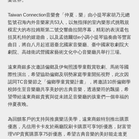
Taiwan Connection音樂會「仲夏．樂」由小提琴家胡乃元總
監號召海內外音樂家共53人，以無指揮的室內樂形式挑戰規
模宏大的布拉姆斯第二號交響曲拉開序幕，精彩的表演還包
括莫札特的嬉遊曲，以及孟德爾頌e小調小提琴協奏曲等豐富
曲目，將自八月起巡迴臺北國家音樂廳、臺中國家歌劇院大
劇院、高雄衛武營國家藝術文化中心音樂廳共舉行三場。
遠東商銀多次邀請偏鄉及伊甸照護學童觀賞歌劇、馬術等國
際性演出，希望協助偏鄉及弱勢家庭學童開拓視野，此次因
認同TC音樂節之「偏鄉學童賞樂計畫」，將邀請10所偏鄉學
校師生至音樂廳共享美妙的古典音樂，透過樂符的飄揚，希
望帶給遠東商銀貴賓與從未踏足音樂廳的孩童們一個幸福的
仲夏夜晚。
為回饋客戶的支持與推廣樂活美學，遠東商銀特別推出購票
優惠，凡信用卡卡友於兩廳院刷卡購票可享9折優惠，財富管
理VIP貴賓購票享75折優惠，希望古典音樂的美好能走進更