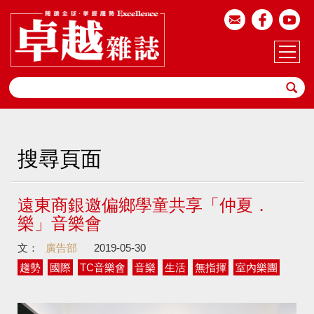
搜尋頁面
遠東商銀邀偏鄉學童共享「仲夏．
樂」音樂會
文：
廣告部
2019-05-30
趨勢
國際
TC音樂會
音樂
生活
無指揮
室內樂團