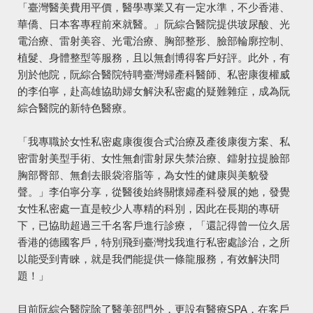
「臺灣醫美費用平價，醫學專業又有一定水準，不少香港、
華僑、日本客專程前來就醫。」阮綜合醫院提供玻尿酸、光
電治療、雷射美容、光電治療、胸部整形、臉部輪廓控制、
植髮、身體整型等服務，且以無創博得客戶好評。此外，有
別於他院，阮綜合醫院特聘臺灣婦產科醫師、私密康復權威
的李伯寧，赴高雄協助婦女解決私密處的疑難雜症，成為阮
綜合醫院的新特色醫療。
「我專職於女性私密處康復復合式治療及產後康復方案、私
密雷射美型手術、女性無創雷射尿失禁治療、鐳射拉提臉部
胸部臀部、無創去眼袋溶脂等，為女性的健康與美貌發
聲。」李伯寧分享，從醫後始終關懷婦產科發展的她，發覺
女性私密處一直是較少人專精的科別，因此在長期的專研
下，已協助超過三千名客戶進行診療，「還記得曾一位久居
香港的德國客戶，特別飛到臺灣找我進行私密處診治，之所
以能受到青睞，就是我們能提供一條龍服務，有效解決問
題！」
目前阮綜合醫院除了醫美部門外，更設有醫療SPA，在客戶