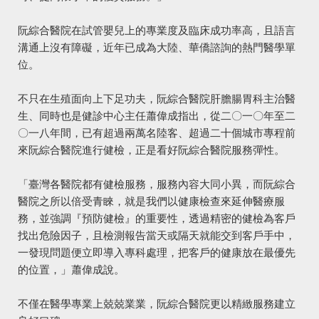
阮綜合醫院在試管嬰兒上的專業度及臨床成功率高，且語言
溝通上沒有障礙，近年已成為大陸、華僑諮詢的熱門醫學單
位。
不只在生殖面向上下足功夫，阮綜合醫院肝膽腸胃科主治醫
生、同時也是健診中心主任蕭偉成指出，從二〇一〇年至二
〇一八年間，已有超過兩萬名陸客、超過二十個城市專程前
來阮綜合醫院進行健檢，正是看好阮綜合醫院服務彈性。
「臺灣各醫院都有健檢服務，服務內容大同小異，而阮綜合
醫院之所以倍受青睞，就是我們以健康檢查來延伸醫療服
務，並強調『預防健檢』的重要性，透過精密的健檢為客戶
找出危險因子，且檢測報告當天或隔天就能交到客戶手中，
一發現問題便立即導入專科處理，把客戶的健康放在最優先
的位置，」蕭偉成說。
不僅在醫學專業上兢兢業業，阮綜合醫院更以精緻服務建立