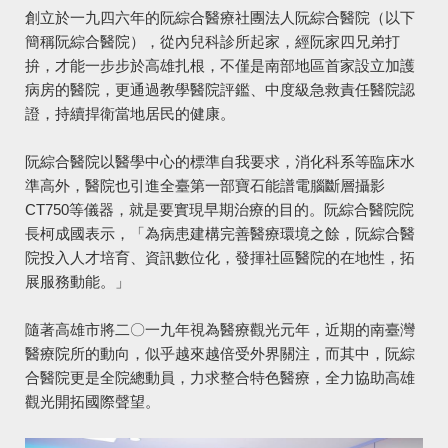
創立於一九四六年的阮綜合醫療社團法人阮綜合醫院（以下
簡稱阮綜合醫院），從內兒科診所起家，經阮家四兄弟打
拚，才能一步步於高雄扎根，不僅是南部地區首家設立加護
病房的醫院，更通過教學醫院評鑑、中度級急救責任醫院認
證，持續捍衛當地居民的健康。
阮綜合醫院以醫學中心的標準自我要求，消化科系等臨床水
準高外，醫院也引進全臺第一部寶石能譜電腦斷層攝影
CT750等儀器，就是要實現早期治療的目的。阮綜合醫院院
長柯成國表示，「為病患建構完善醫療環境之餘，阮綜合醫
院投入人才培育、資訊數位化，發揮社區醫院的在地性，拓
展服務動能。」
隨著高雄市將二〇一九年視為醫療觀光元年，近期的南臺灣
醫療院所的動向，似乎越來越倍受外界關注，而其中，阮綜
合醫院更是全院總動員，力求整合特色醫療，全力協助高雄
觀光開拓國際聲望。