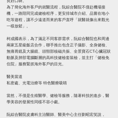
良好口碑。
為了簡化海外客戶的就醫流程，阮綜合醫院不僅赴機場接
機，一路陪同完成健檢程序，更安排城市介紹、品嘗在地小
吃等遊程，讓不少遠道而來的客戶直呼「就醫就像出來觀光
一樣放鬆」。
柯成國表示，為了滿足不同客群需求，阮綜合醫院也和周邊
兩家五星級飯店合作，聯手推出包含正子攝影、全身健檢、
無痛胃鏡及大腸鏡、頭頸部核磁共振、全景寶石CT心臟冠狀
動脈及肺部電腦斷層的高科技健檢套裝檢，並主打「健檢免
住院」服務緊抓海外客戶的目光。
醫美當道
私密處、光電治療等
特色醫療吸睛
當然，不僅是生殖醫學、健檢等服務，隨著科技的進步，醫
學美容的發展性同樣不容小覷。
阮綜合醫院皮膚科主治醫師、醫美中心主任劉昭宏笑說，