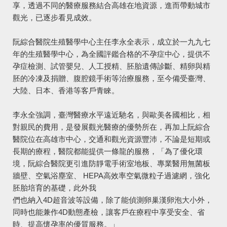
享，透過不同的醫療服務結合高雄在地資源，進而帶動城市
觀光，已逐步看見成效。
阮綜合醫院生殖醫學中心主任李永全表示，成立於一九九七
年的生殖醫學中心，為全國評鑑合格的不孕症中心，提供不
孕症檢測、試管嬰兒、人工授精、胚胎遺傳診斷、精卵與精
胚的冷凍及捐贈、腹腔鏡手術等治療服務，至今備受臺灣、
大陸、日本、香港等客戶青睞。
李永全強調，臺灣醫療水平遠近馳名，與歐美各國相比，相
對親民的費用，是發展觀光醫療的優勢所在，再加上阮綜合
醫院位在高雄市中心，交通和觀光資源豐沛，不論是短期或
長期的療程，醫院都能提供一條龍的服務，「為了優化環
境，阮綜合醫院更引進防靜電手術室地板、專業醫用無菌板
牆壁、空氣浴塵室、 HEPA高效率空氣微粒子過濾網，強化
胚胎培育的基礎，此外我
們也納入4D超音波等設備，除了能偵測卵巢漢卵泡大小外，
同時也能兼作4D動態產檢，讓客戶在療程中享受安全、省
時、提高懷孕率的優質服務。」