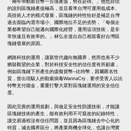
「兩年帶動新台幣一百億產值，勢在必得。」他也自信
的說到區塊鏈產值極高，並且看準台灣可運用低成本、
高技術人才的模式發展，區塊鏈的特性恰好是補足台灣
過去面臨內需市場小、國際地位不足的劣勢，「每個企
業都希望自己能邁向國際化經營，運用這項技術，是非
常快速且有效率的。」林弘全道出自己相當看好台灣區
塊鏈發展的原因。
網路科技的運用，讓新世代趨向無國界，然而也有不少
猶疑觀望的企業，對於科技安全性的信任度有所顧慮，
例如區塊鏈下所產生的虛擬貨幣─比特幣，因屬匿名性
質，曾出現駭人的勒索病毒WannaCry，要求受害人以比
特幣支付贖金，重重打擊大眾對區塊鏈運用的安全信任
度。
因此完善的運用規劃，與做足安全性防護技術，才能讓
區塊鏈技術的產生，能有效利用不可竄改的紀錄特性，
讓交易過程沒有信任問題，並且因為區塊鏈去中心化的
特質，減去國界區分，將產業商機全球化，也讓台灣實