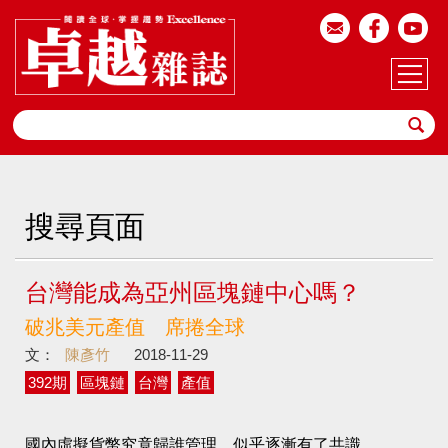
搜尋頁面
台灣能成為亞州區塊鏈中心嗎？
破兆美元產值 席捲全球
文：
陳彥竹
2018-11-29
392期
區塊鏈
台灣
產值
國內虛擬貨幣究竟歸誰管理，似乎逐漸有了共識。