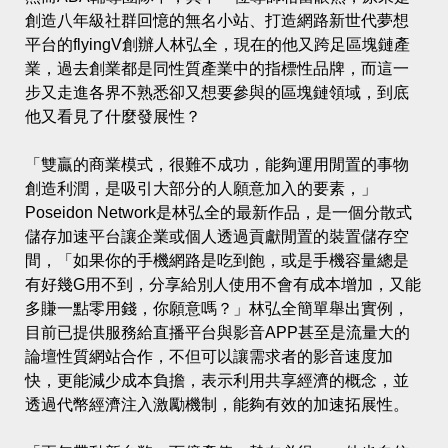
創造八年級社群回憶的無名小站、打造網路新世代夢想
平台的flyingV創辦人林弘全，現在的他又跨足區塊鏈產
業，過去創業都是同性質產業中的指標性品牌，而這一
步又走進各界不熟悉卻又想要參與的區塊鏈領域，到底
他又看見了什麼發展性？
「雙贏的商業模式，很難不成功，能夠運用閒置的事物
創造利潤，是吸引大部分的人願意加入的要素，」
Poseidon Network是林弘全的最新作品，是一個分散式
儲存加速平台讓企業或個人透過貢獻閒置的裝置儲存空
間，「如果你的手機網路是吃到飽，或是手機容量總是
有好幾G用不到，分享給別人使用不會有成本增加，又能
多賺一點零用錢，你願意嗎？」林弘全簡單舉出實例，
目前已提供服務給直播平台與影音APP甚至是流量大的
論壇性質網站合作，不但可以讓需求者的影音速度加
快，更能減少成本負擔，表示利用共享經濟的概念，並
透過代幣經濟注入激勵機制，能夠有效的加速拓展性。