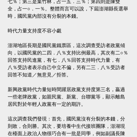
七％；第三是葉竹林，占一五．三％；第四則是陳雙
全，占一○．一％。整體而言可以說，下屆澎湖縣長選舉
時，國民黨內部沒有分裂的本錢。
時代力量支持度不容小覷
澎湖地區長期是國民黨鐵票區，這次調查受訪者政黨傾
向，以國民黨的二四．八％支持比例最高，其次有二○％
回答支持民進黨，有七．八％回答支持時代力量，有
八％受訪者表示自己中立不偏，另有二三．八％受訪者
回答不知道／無意見／拒答。
新興政黨時代力量短時間躍居政黨支持度第三名，贏過
一些老牌政黨，如親民黨、新黨、台聯黨等，顯示離島
居民對於年輕人政黨有一定的期許。
這次調查我們發現：首先，國民黨沒有分裂的本錢，分
則敗，合則勝。其次，要培養中生代接班團隊，澎湖現
在檯面上政治人物很巧合有一批是同學，例如副議長陳