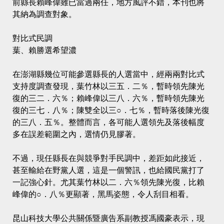
前縣長賴峰偉雖已當過兩任，地方風評不錯，本刊也將
其納為調查對象。
對比式民調
葉、賴勝選希望濃
在澎湖縣幾位可能參選縣長的人選當中，經兩兩對比式
支持度調查發現，葉竹林以三五．二％，暫時領先陳光
復的三二．六％；賴峰偉以三八．六％，暫時領先陳光
復的三七．八％；陳雙全以三○．七％，暫時落後陳光復
的三八．五％。整體而言，各可能人選領先及落後幅度
多在誤差範圍之內，選情仍見膠著。
不過，現任縣長在與競爭對手民調中，差距如此接近，
甚至輸給在野黨人選，這是一個警訊，也給國民黨打了
一記強心針。尤其葉竹林以二．六％領先陳光復，比賴
峰偉的○．八％更顯著，黑馬姿態，令人刮目相看。
昆山科技大學公共關係暨廣告系副教授馮國豪表示，現