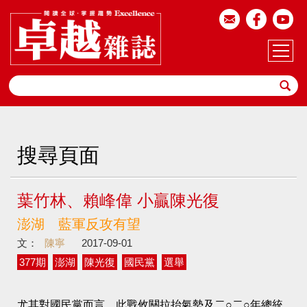
搜尋頁面
葉竹林、賴峰偉 小贏陳光復
澎湖 藍軍反攻有望
文：
陳寧
2017-09-01
377期
澎湖
陳光復
國民黨
選舉
尤其對國民黨而言，此戰攸關拉抬氣勢及二○二○年總統