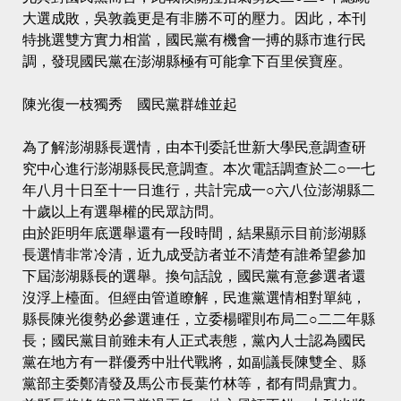
大選成敗，吳敦義更是有非勝不可的壓力。因此，本刊
特挑選雙方實力相當，國民黨有機會一搏的縣市進行民
調，發現國民黨在澎湖縣極有可能拿下百里侯寶座。
陳光復一枝獨秀 國民黨群雄並起
為了解澎湖縣長選情，由本刊委託世新大學民意調查研
究中心進行澎湖縣長民意調查。本次電話調查於二○一七
年八月十日至十一日進行，共計完成一○六八位澎湖縣二
十歲以上有選舉權的民眾訪問。
由於距明年底選舉還有一段時間，結果顯示目前澎湖縣
長選情非常冷清，近九成受訪者並不清楚有誰希望參加
下屆澎湖縣長的選舉。換句話說，國民黨有意參選者還
沒浮上檯面。但經由管道瞭解，民進黨選情相對單純，
縣長陳光復勢必參選連任，立委楊曜則布局二○二二年縣
長；國民黨目前雖未有人正式表態，黨內人士認為國民
黨在地方有一群優秀中壯代戰將，如副議長陳雙全、縣
黨部主委鄭清發及馬公市長葉竹林等，都有問鼎實力。