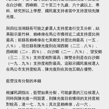
在白沙鄉、西嶼鄉、三十至三十九歲、六十歲以上、專
科、研究所以上學歷、國民黨支持者當中支持度領先陳
光復。
與四位澎湖縣長可能之參選人支持度進行交叉分析，結
果顯示葉竹林、賴峰偉在馬公市獲得近二成支持度比例
最高；前縣長賴峰偉在七美鄉支持度比例最高（一五．
八％），現任縣長陳光復則在湖西鄉（二三．八％）、
西嶼鄉（二○．四％）、白沙鄉（二一．六％）、望安鄉
（三二．三％）支持度相對最高；陳雙全則是在白沙鄉
（一九．九％）支持度相對最高。這顯示國民黨候選人
在馬公市支持度較高，陳光復則在其他五鄉占優勢。
藍營沒有分裂的本錢
根據民調指出，藍營如果分裂，可能參選的三位候選人
同時與陳光復一同競選，則陳光復目前獲得的支持度相
對較高，達一七．九％；其次是賴峰偉，占一六．