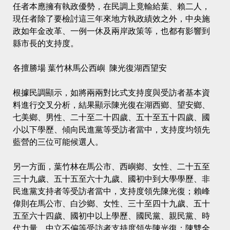
任者本應擁有執政優勢，在民調上竟輸給葉、賴二人，
現任者除了要檢討這三年來地方執政績效之外，中央施
政如年金改革、一例一休及兩岸政策等，也都有影響到
縣市長的支持度。
各擅勝場 葉竹林馬公西嶼 陳光復湖西望安
根據民調顯示，如將兩兩對比式支持度與受訪者基本資
料進行交叉分析，結果顯示陳光復在湖西鄉、望安鄉、
七美鄉、男性、二十至二十四歲、五十至五十四歲、國
小以下學歷、傾向民進黨等受訪者當中，支持度均領先
藍營的三位可能候選人。
另一方面，葉竹林在馬公市、西嶼鄉、女性、二十五至
三十九歲、五十五至六十九歲、國初中到大學學歷、非
民進黨支持者等受訪者當中，支持度領先陳光復；賴峰
偉則在馬公市、白沙鄉、女性、三十至四十九歲、五十
五至六十四歲、國初中以上學歷、國民黨、親民黨、時
代力量、中立不偏等受訪者支持度領先陳光復；陳雙全