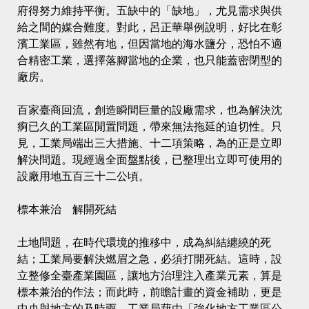
府得努力維持平衡。五缺中的「缺地」，尤見需求與供
給之間的媒合難度。對此，呂正華舉例說明，好比在彰
濱工業區，雖然有地，但因當地的海水鹽分，恐怕不適
合精密工業，選擇落腳當地的企業，也只能蓋密閉型的
廠房。
百家臺商回流，創造瞬間巨量的設廠需求，也為解決沈
痾已久的工業區閒置問題，帶來無法拖延的迫切性。只
見，工業局端出三大措施、十二項策略，為的正是立即
解決問題。現經過全面盤點後，已整理出立即可使用的
設廠用地五百三十二公頃。
標本兼治 解開死結
土地問題，在時代環境的推移中，成為糾結纏繞的死
結；工業局要解決燃眉之急，必須打開死結。這時，設
立整修全臺產業園區，讓地方治理注入產業元素，算是
標本兼治的作法；而此時，前瞻計畫的資金補助，更是
中央與地方的及時雨。工業局藉由「強化地方工業區公