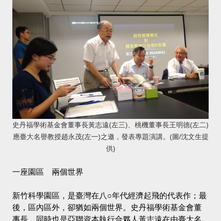
史丹福學術基金會董事長黃志遠(左三)、桃機董事長王明德(左二)
應臺大名譽教授趙永茂(左一)之邀，發表專題演講。(圖/沈文生提
供)
一座園區 兩個世界
新竹科學園區，是臺灣在八○年代經濟起飛的代表作；最
後，區內區外，卻猶如兩個世界。史丹福學術基金會董
事長、同時也是亞聯資本執行合夥人黃志遠在由臺大名