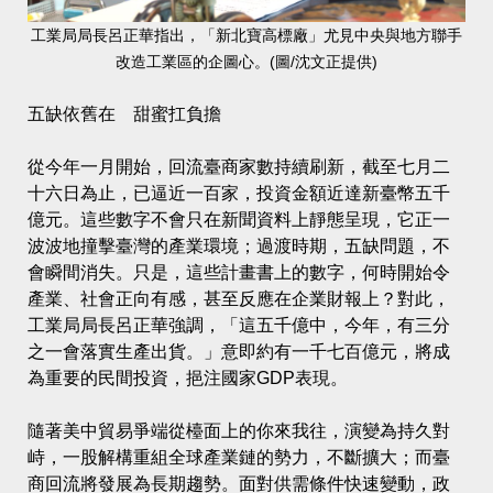
工業局局長呂正華指出，「新北寶高標廠」尤見中央與地方聯手
改造工業區的企圖心。(圖/沈文正提供)
五缺依舊在 甜蜜扛負擔
從今年一月開始，回流臺商家數持續刷新，截至七月二
十六日為止，已逼近一百家，投資金額近達新臺幣五千
億元。這些數字不會只在新聞資料上靜態呈現，它正一
波波地撞擊臺灣的產業環境；過渡時期，五缺問題，不
會瞬間消失。只是，這些計畫書上的數字，何時開始令
產業、社會正向有感，甚至反應在企業財報上？對此，
工業局局長呂正華強調，「這五千億中，今年，有三分
之一會落實生產出貨。」意即約有一千七百億元，將成
為重要的民間投資，挹注國家GDP表現。
隨著美中貿易爭端從檯面上的你來我往，演變為持久對
峙，一股解構重組全球產業鏈的勢力，不斷擴大；而臺
商回流將發展為長期趨勢。面對供需條件快速變動，政