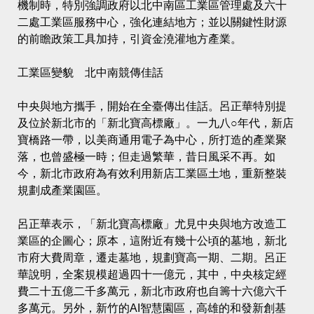
機制時，特別強調政府以北中南區工業區管理處及六十
二處工業區服務中心，強化連結地方；並以關鍵性財源
的前瞻政策工具加持，引資金澆灌地方產業。
工業區變貌 北中南競傳佳話
中央與地方攜手，開始在全臺傳出佳話。呂正華特別提
及位於新北市的「新北寶高標廠」。一九八○年代，新店
寶橋路一帶，以美商通用電子為中心，所打造的產業聚
落，也曾盛極一時；但走過繁華，昔日風采不再。如
今，新北市政府為有效利用新店工業區土地，重新整裝
規劃成產業園區。
呂正華表示，「新北寶高標廠」尤見中央與地方改造工
業區的企圖心；原本，這附近有幾十公頃的墓地，新北
市府大費周章，遷走墓地，規劃寶高一期、二期。呂正
華說明，全案規模超過四十一億元，其中，中央核定經
費二十五億二千多萬元，新北市政府也自籌十六億六千
多萬元。另外，新竹的AI智慧園區，高雄的和發新創基