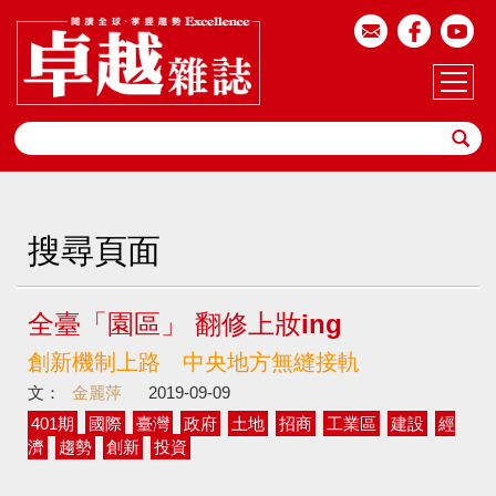
搜尋頁面
全臺「園區」 翻修上妝ing
創新機制上路 中央地方無縫接軌
文：
金麗萍
2019-09-09
401期
國際
臺灣
政府
土地
招商
工業區
建設
經
濟
趨勢
創新
投資