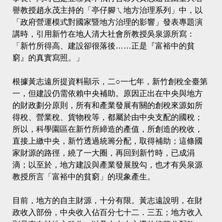
譽教授趙永茂主持的「亭仔腳ㄟ地方治理系列」中，以
「政府營運模式對國家暨地方治理的影響」發表專題演
講時，引用新竹在地人清大社會所教授吳泉源所寫：
「新竹所得高、建設卻很落後……正是『富裕中的貧
窮』的真實寫照。」
根據黃志遠所提資料顯示，二○一七年，新竹創稅全臺第
一，但建設仍需依賴中央補助。原因正出在中央與地方
的財政劃分原則，所有和產業發展有關的創稅來源如所
得稅、營業稅、貨物稅等，都屬於由中央支配的國稅；
所以，科學園區在新竹所締造的產值，所創造的稅收，
直接上繳中央，新竹透過統籌分配，取得補助；這條國
家財源的路徑，繞了一大圈，再回到新竹時，已成涓
滴；以至於，地方建設與產業發展脫勾，也才有吳泉源
教授所言「富裕中的貧窮」的現象產生。
目前，地方的自主財源，十分有限。黃志遠說明，在財
政收入部份，中央收入佔百分七十二．三五；地方收入