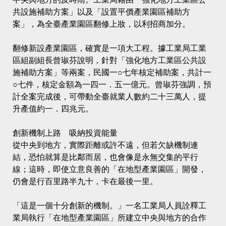
共設施補助方案」以及「設置平價產業園區補助方
案」，為全臺產業園區翻修上妝，以利招商加分。
翻修新設產業園區，確實是一項大工程。據工業局工業
區組副組長曾琡芬說明，針對「強化地方工業區公共設
施補助方案」等兩案，民國一○七年核定補助案，共計一
○七件，核定金額為一四一．五一億元。曾琡芬強調，預
計全案完成後，可帶動全臺就業人數約二十三萬人，提
升產值約一．四兆元。
創新機制上路 吸納投資能量
從中央到地方，實際距離或許不遠，但若欠缺機制連
結，恐怕就算是比鄰而居，也會像是永無交集的平行
線；這時，即使立意良善的「在地型產業園區」開發，
仍會是行百里路半九十，卡在最後一里。
「這是一個十分創新的機制。」一名工業局人員詮釋工
業局執行「在地型產業園區」所建立中央與地方的合作