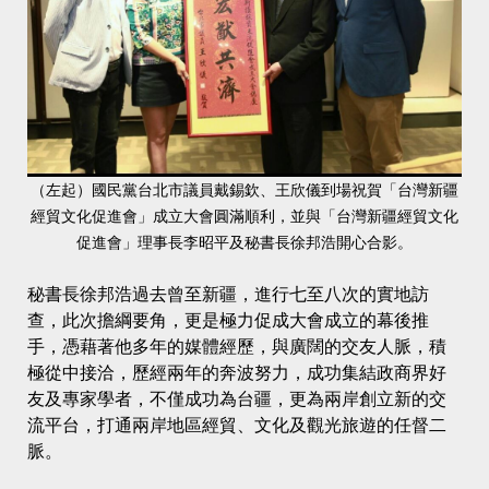
（左起）國民黨台北市議員戴錫欽、王欣儀到場祝賀「台灣新疆
經貿文化促進會」成立大會圓滿順利，並與「台灣新疆經貿文化
促進會」理事長李昭平及秘書長徐邦浩開心合影。
秘書長徐邦浩過去曾至新疆，進行七至八次的實地訪
查，此次擔綱要角，更是極力促成大會成立的幕後推
手，憑藉著他多年的媒體經歷，與廣闊的交友人脈，積
極從中接洽，歷經兩年的奔波努力，成功集結政商界好
友及專家學者，不僅成功為台疆，更為兩岸創立新的交
流平台，打通兩岸地區經貿、文化及觀光旅遊的任督二
脈。