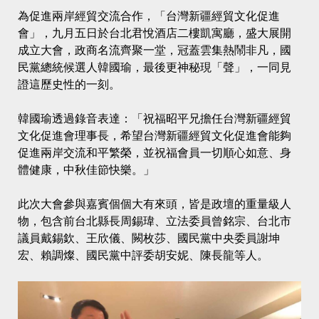
為促進兩岸經貿交流合作，「台灣新疆經貿文化促進
會」，九月五日於台北君悅酒店二樓凱寓廳，盛大展開
成立大會，政商名流齊聚一堂，冠蓋雲集熱鬧非凡，國
民黨總統候選人韓國瑜，最後更神秘現「聲」，一同見
證這歷史性的一刻。
韓國瑜透過錄音表達：「祝福昭平兄擔任台灣新疆經貿
文化促進會理事長，希望台灣新疆經貿文化促進會能夠
促進兩岸交流和平繁榮，並祝福會員一切順心如意、身
體健康，中秋佳節快樂。」
此次大會參與嘉賓個個大有來頭，皆是政壇的重量級人
物，包含前台北縣長周錫瑋、立法委員曾銘宗、台北市
議員戴錫欽、王欣儀、闕枚莎、國民黨中央委員謝坤
宏、賴調燦、國民黨中評委胡安妮、陳長龍等人。