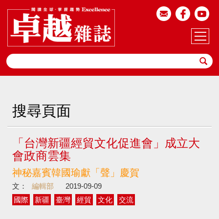
搜尋頁面
「台灣新疆經貿文化促進會」成立大
會政商雲集
神秘嘉賓韓國瑜獻「聲」慶賀
文：
編輯部
2019-09-09
國際
新疆
臺灣
經貿
文化
交流