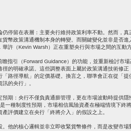
論仍停留在表層：主要央行維持政策利率不動。然而，真
在貨幣政策溝通機制本身的轉變。而關鍵變化並非是否進
許（Kevin Warsh）正在重塑央行與市場之間的互動
引（Forward Guidance）的功能，並重新檢討市
路徑的明確承諾。這些調整表面上屬於政策溝通技術修正
行「路徑導航」的定價基礎。換言之，聯準會正在從「提
資訊的央行」。
定預期：央行不僅負責通膨管理，更在市場波動時提供隱
諾，而是一種制度性預期，市場相信風險資產在極端情境下終
資產評價建立在央行「終將介入」的假設之上。
設。他的核心邏輯並非立即收緊貨幣條件，而是改變市場