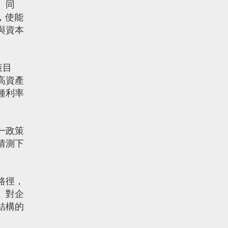
。同
，使能
與資本
策目
高資產
種利率
一政策
猜測下
路徑，
。對企
結構的