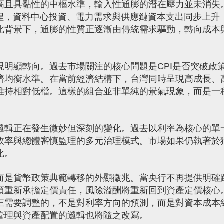
高且具黏性的中樞水準，輸入性通膨的潛在壓力並未消失
過程，資料中心投資、電力需求與供應鏈資本支出同步上升
此背景下，通膨的性質正逐漸由傳統需求驅動，轉向成本
明顯轉向。過去市場關注的核心問題是CPI是否突破政
濟均衡水準。在當前經濟結構下，台灣同時呈現高成長、
維持相對低檔。這樣的組合並非單純的景氣現象，而是一
邏輯正在發生微妙但深刻的變化。過去以利率為核心的單
效率與總體審慎監理的多元治理模式。市場如果仍執著於
化。
而是貨幣政策典範轉移的外顯徵兆。當央行不再提供明確
須重新承擔定價責任，風險溢酬將重新回到資產定價核心
正需要調整的，不是對利率方向的預測，而是對資本成本
管理與資產配置的邏輯也將隨之改寫。