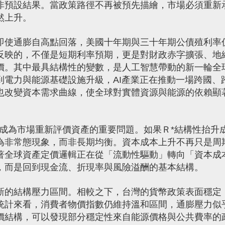
非預設結果。當政策路徑不再被預先描繪，市場必須重新
然上升。
即使通膨自高點回落，美國十年期與三十年期公債殖利率
反映的，不僅是短期利率預期，更是對財政赤字擴張、地
價。其中最具結構性的變數，是人工智慧帶動的新一輪全
到電力與能源基礎設施升級，AI產業正在推動一場跨國、
也改變資本需求曲線，使全球對實體資源與能源的依賴顯
成為市場重新評價資產的重要問題。如果Ｒ*結構性抬升
為非常態現象，而非長期均衡。資本成本上升不再只是周
著全球資產定價邏輯正在從「流動性驅動」轉向「資本成
，而是回到現金流、折現率與風險溢酬的基本結構。
新的結構壓力區間。相較之下，台灣的貨幣政策表面穩定
統計來看，消費者物價指數仍維持溫和區間，通膨壓力似
價結構，可以發現部分穩定性來自能源價格與公共費率的