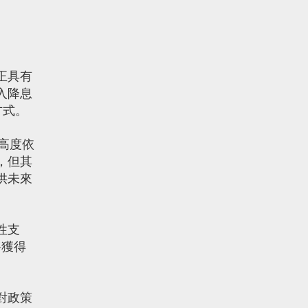
正具有
入降息
方式。
場高度依
，但其
供未來
性支
將獲得
對政策