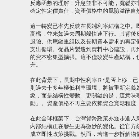
反應函數的理解：升息並非不可能，寬鬆亦
確定性定價責任，資產價格中的風險溢酬自
這一轉變已率先反映在長端利率結構之中。
高檔，並未如過去周期般快速下行。其背後
風險、供應鏈重組以及長期資本需求的再定
支出循環。從晶片製造到資料中心建設，再
的資本密集型擴張。這不僅改變生產結構，
升。
在此背景下，長期中性利率Ｒ*是否上移，已
則過去十多年極低利率環境，將被重新定義
象，而是結構性變動。更關鍵的是，這意味
動」。資產價格不再主要依賴資金寬鬆程度
在此全球框架下，台灣貨幣政策亦逐步進入
內部結構正在發生更為微妙的變化。從官方
成立即性政策挑戰。然而，若進一步拆解物