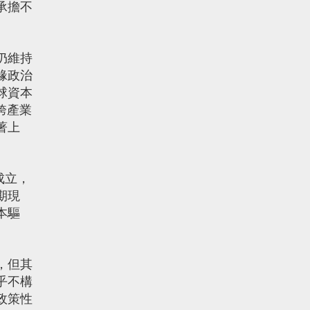
承擔不
仍維持
緣政治
球資本
跨產業
著上
成立，
期現
本驅
，但其
乎不構
政策性