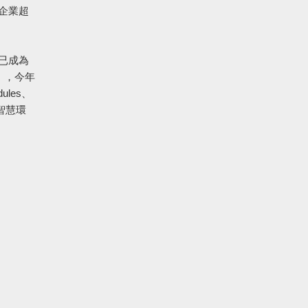
現企業超
已成為
.），今年
ules、
與智慧環