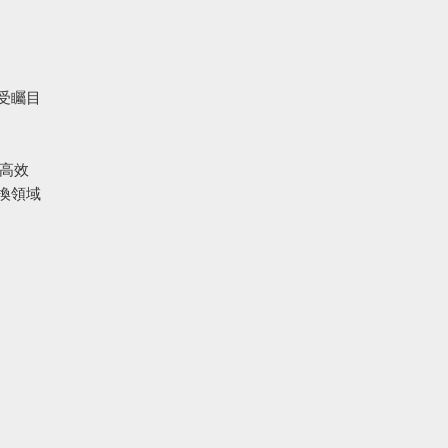
受矚目
備高效
換領域