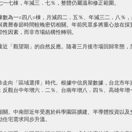
七一七棟，年減三．七％，整體仍屬溫和修正範圍。
棟數為一○四八○棟，月減四二．五％、年減三二．八％，
與農曆春節時間較晚密切相關。年前民眾多將重心放在採
節性因素，而非市場結構性轉弱。
接近「觀望期」的自然反應。隨著三月後市場回歸常態，
。
步走向「區域選擇」時代。根據中信房屋數據，台北市年
；反觀台中年增六．二％、台南年增八．四％、高雄年增
相關。中南部近年受惠於科學園區擴建、半導體投資以及
動住宅需求同步升溫。