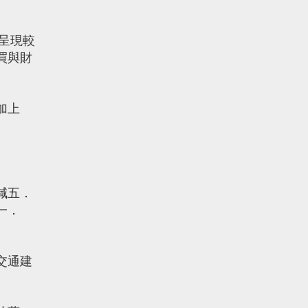
呈現較
買與財
加上
減五．
一．
交通建