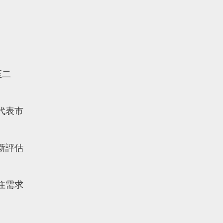
至二
代表市
新評估
住需求