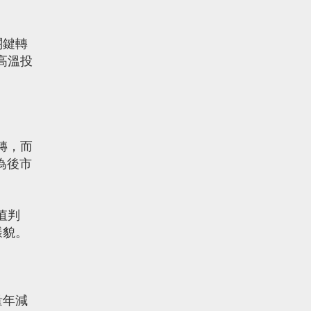
關鍵轉
高溫投
轉，而
為後市
值判
樣貌。
量年減