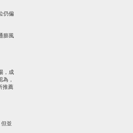
位仍偏
通膨風
場，成
認為，
析推薦
，但並