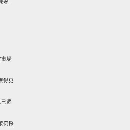
味著，
被市場
獲得更
象已逐
策仍採