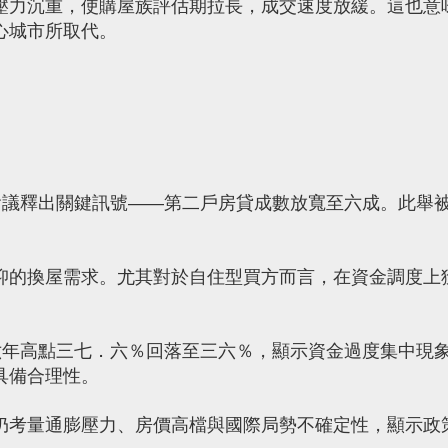
壓力沉重，使購屋族評估期拉長，成交速度放緩。這也意
心城市所取代。
會議釋出關鍵訊號——第二戶房貸成數放寬至六成。此舉
抑的換屋需求。尤其對於自住型買方而言，在資金調度上
。
六年高點三七．六％回落至三六％，顯示資金過度集中現
具備合理性。
仍考量通膨壓力、房價高檔與國際局勢不確定性，顯示政