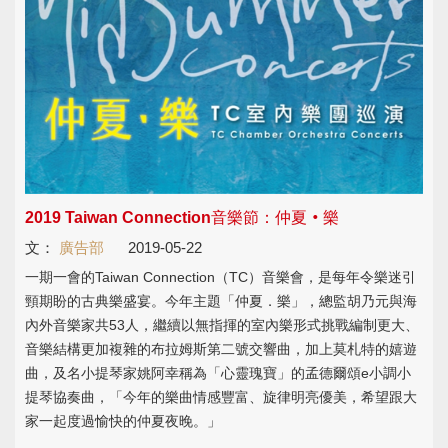
2019 Taiwan Connection音樂節：仲夏‧樂
文：
廣告部
2019-05-22
一期一會的Taiwan Connection（TC）音樂會，是每年令樂迷引
頸期盼的古典樂盛宴。今年主題「仲夏．樂」，總監胡乃元與海
內外音樂家共53人，繼續以無指揮的室內樂形式挑戰編制更大、
音樂結構更加複雜的布拉姆斯第二號交響曲，加上莫札特的嬉遊
曲，及名小提琴家姚阿幸稱為「心靈瑰寶」的孟德爾頌e小調小
提琴協奏曲，「今年的樂曲情感豐富、旋律明亮優美，希望跟大
家一起度過愉快的仲夏夜晚。」