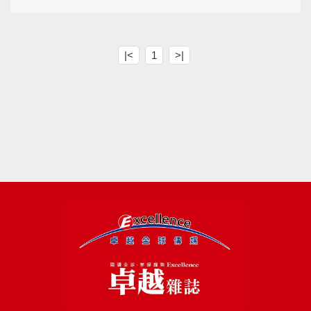
|<
1
>|