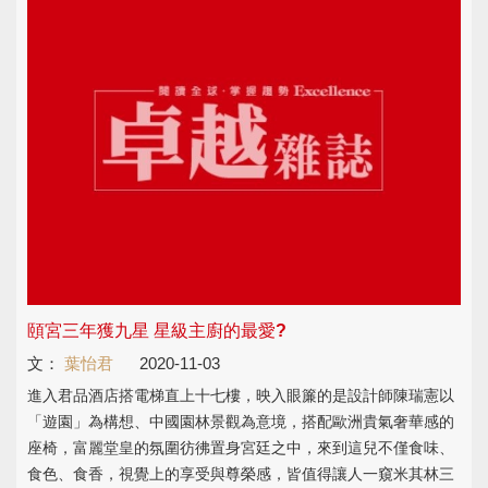
頤宮三年獲九星 星級主廚的最愛?
文：
葉怡君
2020-11-03
進入君品酒店搭電梯直上十七樓，映入眼簾的是設計師陳瑞憲以
「遊園」為構想、中國園林景觀為意境，搭配歐洲貴氣奢華感的
座椅，富麗堂皇的氛圍彷彿置身宮廷之中，來到這兒不僅食味、
食色、食香，視覺上的享受與尊榮感，皆值得讓人一窺米其林三