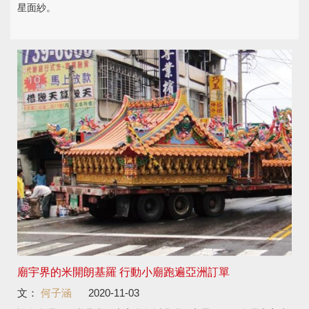
星面紗。
廟宇界的米開朗基羅 行動小廟跑遍亞洲訂單
文：
何子涵
2020-11-03