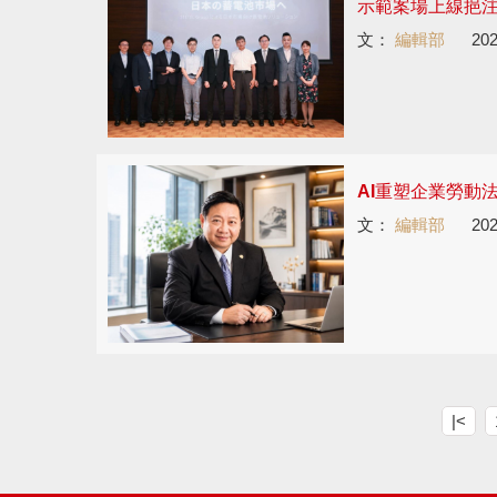
示範案場上線挹
文：
編輯部
202
AI重塑企業勞動
文：
編輯部
202
|<