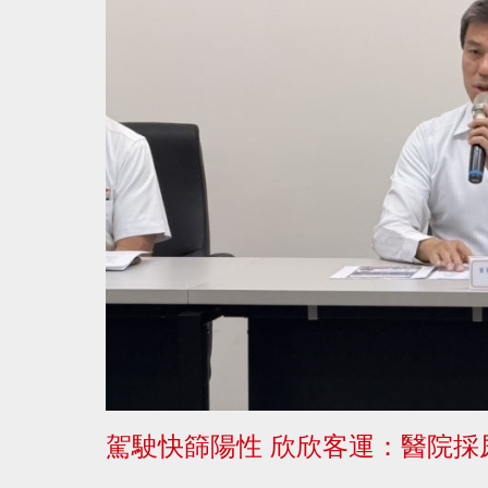
駕駛快篩陽性 欣欣客運：醫院