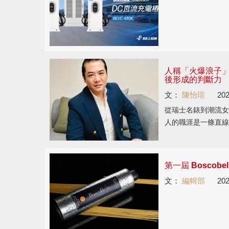
人稱「火爆浪子
後形成的判斷力
文：
陳怡瑄
202
從瑞士名錶到潮流女
人的職涯是一條直線
第一屆 Boscob
文：
編輯部
202