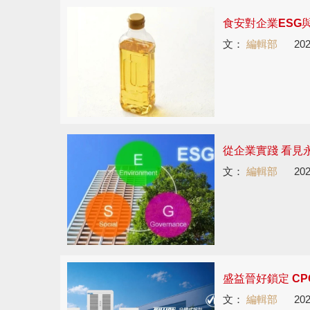
食安對企業ESG
文：
編輯部
202
從企業實踐 看見
文：
編輯部
202
盛益晉好鎖定 CP
文：
編輯部
202