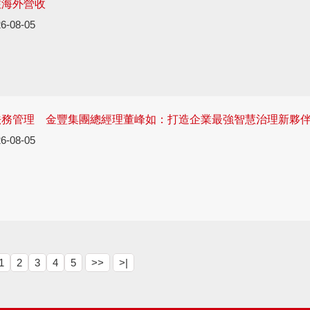
注海外營收
6-08-05
法務管理 金豐集團總經理董峰如：打造企業最強智慧治理新夥
6-08-05
1
2
3
4
5
>>
>|