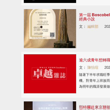
第一屆 Bosco
經典小說
文：
編輯部
202
逾六成青年想轉職
文：
陳怡瑄
202
隨著下半年求職旺季
機。對青年上班族而
為明年的職涯發展做
熙特爾赴東京辦能