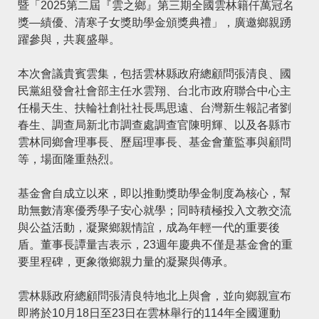
暨「2025第二屆『雲之鄉』第三期全國雲林籍仟萬冠名
獎—績優、清寒子女獎助學金頒獎典禮」，廣邀鄉親踴
躍參與，共襄盛舉。
本次會議貴賓雲集，包括雲林縣政府總顧問張清良、國
民黨組發會社會部主任水雲翔、台北市政府聯合中心主
任楊天生、扶輪社創社社長馬思遠、台灣新生報記者劉
春生、調查局新北市調查處調查官陳明輝、以及各縣市
雲林同鄉會理事長、歷屆理事長、基金會董監事與顧問
等，場面隆重熱烈。
基金會自成立以來，即以推動獎助學金制度為核心，幫
助無數清寒優秀學子安心就學；同時積極投入文教交流
與公益活動，凝聚鄉親情誼，成為年輕一代的重要後
盾。董事長譚量吉表示，23週年慶典不僅是基金會的重
要里程碑，更象徵鄉親力量的凝聚與傳承。
雲林縣政府總顧問張清良特地北上與會，並向鄉親宣布
即將於10月18日至23日在雲林舉行的114年全國運動