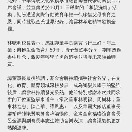
此外，中華傳統文化弘揚孝道總會總會長張朝國親自出
席會議，並宣傳將於10月11日舉辦的「孝親洗腳」活
動，期盼透過實際行動教育年輕一代珍惜父母養育之
恩，同時挑戰金氏世界紀錄，讓雲林孝道精神發揚全
國。
林聰明校長表示，感謝譚董事長購買《行三好‧淨三
業：擁抱生命教育》50冊，贈予董監事分享，期望透過
書中理念，激勵年輕學子勇敢追夢並培養未來領袖特
質。
譚董事長最後強調，基金會將持續攜手社會各界，在文
化、教育、體育領域深耕發展，成為鄉親與學子的堅強
後盾，讓雲林持續發光發熱。他並特別感謝本次共同承
辦的五位董監事東道主（常務董事林明福、周樹林；董
事林進忠、陳金華、譚夙惠），以及華國大飯店董事長
廖裕輝慷慨贊助餐會啤酒暢飲、金緣全家福聯誼會會長
呂金源與副會長李志生贊助音樂表演，讓會議氣氛更加
熱鬧溫馨。