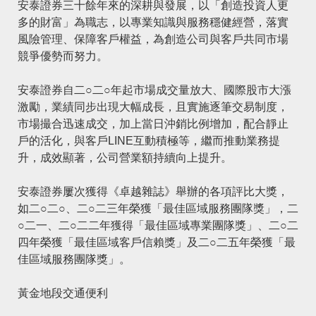
安泰證券三十餘年來的深耕與發展，以「創造投資人更
多的財富」為職志，以專業知識與服務穩健經營，落實
風險管理、保障客戶權益，為創造公司與客戶共同市場
競爭優勢而努力。
安泰證券
自二○二○年起市場成交量放大、國際股市大漲
激勵，業績同步出現大幅成長，且實施逐筆交易制度，
市場撮合迅速成交，加上當日沖銷比例增加，配合靜止
戶的活化，與客戶LINE互動積極等，繼而推動業務提
升，成效顯著，公司營業額持續向上提升。
安泰證券屢次獲得《卓越雜誌》舉辦的各項評比大獎，
如二○二○、二○二三年榮獲「最佳區域服務團隊獎」，二
○二一、二○二二年獲得「最佳區域專業團隊獎」、二○二
四年榮獲「最佳區域客戶信賴獎」及二○二五年榮獲「最
佳區域服務團隊獎」。
黃金地段交通便利