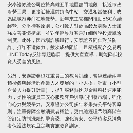
安泰證券總公司位於高雄五甲地區熱門地段，接近市政
府勞工局，更接近捷運前鎮高中站，交通相當便利，成
為區域證券商在地優勢。近年來主管機關推動ESG永續
經營、公平待客原則，公司致力對於高齡及身障人士加
強友善關懷措施，並對年輕族群客戶詳細解說投資風險
制度。此外，因市場詐騙風行，安泰證券同仁對於防
詐、打詐不遺餘力，數次成功阻詐，且積極配合交易所
LINE Today反詐專題聯展，提供文宣宣導，期能降低投
資人受害的風險。
另外，安泰證券也注重員工的教育訓練，曾經連續兩年
積極參與經濟部產業人才發展的「小人提」計畫（小型
企業人力提升計畫），提升服務熱忱與金融科技運用能
力，柔性的讓員工安心服務客戶與專心開發市場，強化
向心力與競爭力。安泰證券公司多年來秉持公平待客原
則，注重保障金融消費者權益，更由總經理帶領高階主
管訂定防制洗錢打擊資恐、強化資安、公平待客及消費
者保護法規範且定期實施教育訓練。