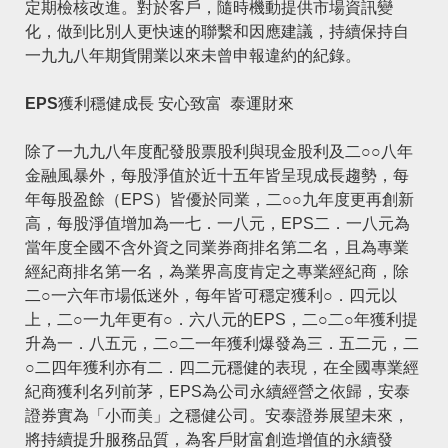
定期檢核改進。對於客戶，隨時機動提供市場資訊變
化，做到比別人更快速的聯繫和因應建議，持續保持自
一九九八年期貨開業以來未曾申報違約的紀錄。
EPS獲利穩健成長 安心致富 泰運財來
除了一九九八年度配發股票股利與現金股利及二○○八年
金融風暴外，每股淨值於近十五年皆呈現成長趨勢，每
年每股盈餘（EPS）皆優於同業，二○○九年度更再創新
高，每股淨值增加為一七．一八元，EPS二．一八元為
當年度全國不含外資之同業券商排名第二名，且為專業
經紀商排名第一名，為業界高度肯定之專業經紀商，除
二○一六年市場低迷外，每年皆可穩定獲利○．四元以
上，二○一九年更有○．六八元的EPS，二○二○年獲利提
升為一．八五元，二○二一年獲利爆發為三．五二元，二
○二四年獲利亦有二．四二元穩健的表現，在全國專業經
紀商獲利名列前茅，EPS為公司永續經營之依歸，安泰
證券實為「小而美」之穩健公司。安泰證券展望未來，
將持續提升服務品質，為客戶財富創造增值的永續發