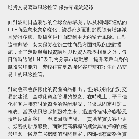
期貨交易著重風險控管 保持零違約紀錄
面對波動日益劇烈的全球金融環境，以及和國際連結的
ETF商品愈來愈多樣化，證券商所面對的風險有增無減
且變得多樣。期貨客戶也面臨到更大的留倉風險。面對
這種劇變，安泰證券在衍生性商品方面採取的應對措
施，除了定期舉辦投資講座與投資人教學相長之外，每
日隨時透過LINE及刊物分享市場動態，提升客戶自身的
風險管理能力，亦較往常更為強化客戶群在衍生商品交
易上的風險控管。
對於愈來愈多樣化的資產商品推出，也採取強化配對交
易的建議，全球化資產管理的觀念。在時機上，平日強
化和客戶聯繫討論資產的報酬現況，並做成固定拜訪日
程表。當系統風險起於飄萍之末，迅速掃描排序聯繫風
險程度偏高客戶，爭取因應時間。一貫地落實與客戶更
加緊密的貼身服務。面對更高槓桿的期貨與選擇權的經
營理念，恪遵主管機關的相關規定，內部稽核嚴格落實