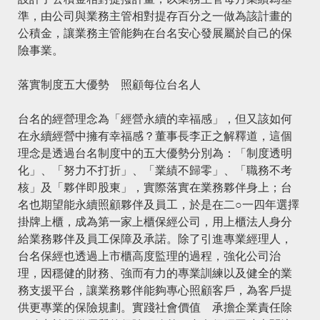
準，由公司與業務主管相對提存百分之一做為該計畫的
公積金，讓業務主管能夠在台名安心發展屬於自己的保
險事業。
落實制度五大優勢 照顧每位台名人
台名的經營理念為「經營永續的幸福感」，但又該如何
在永續經營中擁有幸福感？董事長李正之解釋道，這個
理念是透過台名制度中的五大優勢分別為：「制度透明
化」、「努力不打折」、「業績不歸零」、「職務不考
核」及「夥伴即股東」，實際落實在業務夥伴身上；台
名也期望能永續照顧夥伴及員工，於是在二○一四年選擇
掛牌上櫃，成為第一家上櫃保經公司，用上櫃法人身分
給業務夥伴及員工保障及承諾。除了引進專業經理人，
台名保經也透過上市櫃高度監理的過程，強化公司治
理，因穩健的財務、強而有力的專業訓練以及健全的業
務支援平台，讓業務夥伴能夠專心照顧客戶，為客戶提
供更專業的保險規劃。實踐社會價值 承擔企業責任除