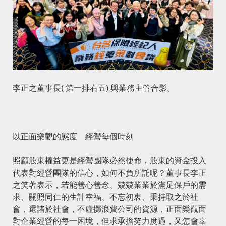
李正之董事長( 第一排右五) 與業務主管合影。
以正面樂觀的態度 經營每個時刻
照顧股東權益更是經營團隊必然使命，股東的資金投入
代表對經營團隊的信心，如何不負所託呢？董事長李正
之笑著表示，若能善心善念、兢兢業業於滿足保戶的需
求、關照同仁的生計幸福、不忘初衷、秉持取之於社
會，還諸於社會，不虛擲浪費公司的資源，正面樂觀面
對企業經營的每一困境，但求承擔努力度過，又怎會辜