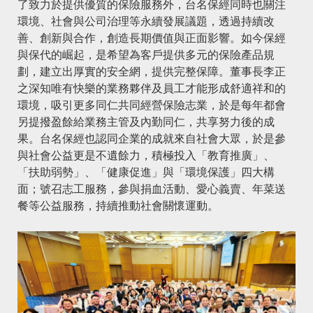
了致力於提供優質的保險服務外，台名保經同時也關注
環境、社會與公司治理等永續發展議題，透過持續改
善、創新與合作，創造長期價值與正面影響。如今保經
與保代的崛起，是希望為客戶提供多元的保險產品規
劃，建立出厚實的安全網，提供完整保障。董事長李正
之深知唯有快樂的業務夥伴及員工才能形成舒適祥和的
環境，吸引更多同仁共同經營保險志業，於是每年都會
另提撥盈餘給業務主管及內勤同仁，共享努力後的成
果。台名保經也認同企業的成就來自社會大眾，於是參
與社會公益更是不遺餘力，積極投入「教育推廣」、
「扶助弱勢」、「健康促進」與「環境保護」四大構
面；號召志工服務，參與捐血活動、愛心義賣、年菜送
餐等公益服務，持續推動社會關懷運動。