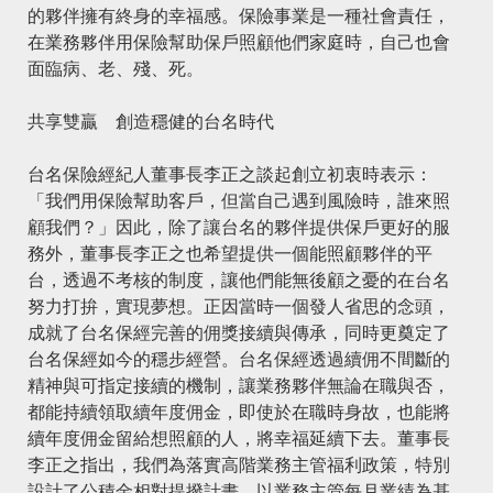
的夥伴擁有終身的幸福感。保險事業是一種社會責任，
在業務夥伴用保險幫助保戶照顧他們家庭時，自己也會
面臨病、老、殘、死。
共享雙贏 創造穩健的台名時代
台名保險經紀人董事長李正之談起創立初衷時表示：
「我們用保險幫助客戶，但當自己遇到風險時，誰來照
顧我們？」因此，除了讓台名的夥伴提供保戶更好的服
務外，董事長李正之也希望提供一個能照顧夥伴的平
台，透過不考核的制度，讓他們能無後顧之憂的在台名
努力打拚，實現夢想。正因當時一個發人省思的念頭，
成就了台名保經完善的佣獎接續與傳承，同時更奠定了
台名保經如今的穩步經營。台名保經透過續佣不間斷的
精神與可指定接續的機制，讓業務夥伴無論在職與否，
都能持續領取續年度佣金，即使於在職時身故，也能將
續年度佣金留給想照顧的人，將幸福延續下去。董事長
李正之指出，我們為落實高階業務主管福利政策，特別
設計了公積金相對提撥計畫，以業務主管每月業績為基