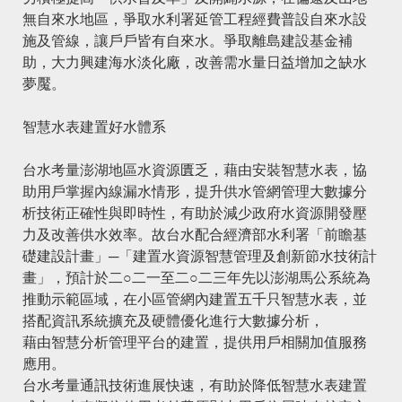
無自來水地區，爭取水利署延管工程經費普設自來水設
施及管線，讓戶戶皆有自來水。爭取離島建設基金補
助，大力興建海水淡化廠，改善需水量日益增加之缺水
夢魘。
智慧水表建置好水體系
台水考量澎湖地區水資源匱乏，藉由安裝智慧水表，協
助用戶掌握內線漏水情形，提升供水管網管理大數據分
析技術正確性與即時性，有助於減少政府水資源開發壓
力及改善供水效率。故台水配合經濟部水利署「前瞻基
礎建設計畫」─「建置水資源智慧管理及創新節水技術計
畫」，預計於二○二一至二○二三年先以澎湖馬公系統為
推動示範區域，在小區管網內建置五千只智慧水表，並
搭配資訊系統擴充及硬體優化進行大數據分析，
藉由智慧分析管理平台的建置，提供用戶相關加值服務
應用。
台水考量通訊技術進展快速，有助於降低智慧水表建置