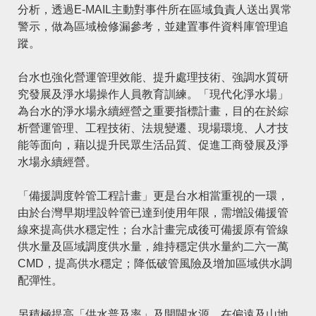
分析，透過E-MAIL主動對事件所在區域負責人送出異常
警示，做為區域檢修漏參考，並建置事件資料庫管理追
蹤。
台水也強化營運管理效能、提升處理技術、強調水質研
究發展及淨水場操作人員教育訓練。「現代化淨水場」
為台水的淨水場永續經營之重要指標計畫，目的在於綜
析營運管理、工程技術、法規變遷、現場環境、人才技
能等面向，藉以提升民眾生活品質、促進工商發展及淨
水場永續經營。
「備援調度幹管工程計畫」更是台水相當重視的一環，
由於台灣早期埋設幹管已達到使用年限，需增設備援管
線來提高供水穩定性；台水計畫完成後可備援原有管線
供水量及區域調度供水量，維持穩定供水量約二六一萬
CMD，提高供水穩定；降低破管風險及增加區域供水調
配彈性。
另積極提高「供水普及率」及開闢水源，在偏遠及山地