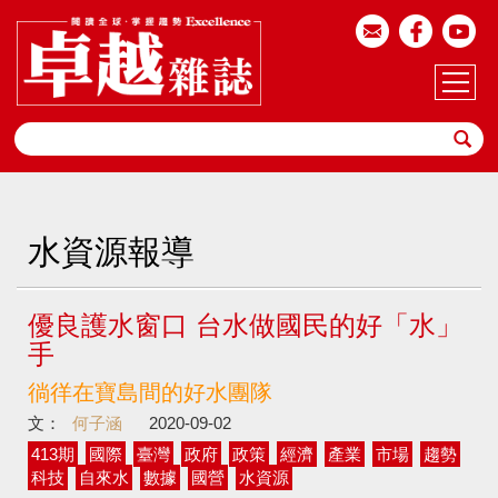
水資源報導
優良護水窗口 台水做國民的好「水」
手
徜徉在寶島間的好水團隊
文：
何子涵
2020-09-02
413期
國際
臺灣
政府
政策
經濟
產業
市場
趨勢
科技
自來水
數據
國營
水資源