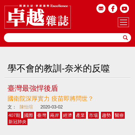
學不會的教訓-奈米的反噬
臺灣最強悍後盾
國衛院深厚實力 疫苗即將問世？
文：
陳怡瑄
2020-03-02
407期
國際
臺灣
兩岸
經濟
產業
市場
趨勢
醫療
新冠肺炎