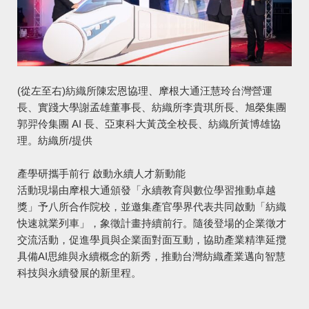
(從左至右)紡織所陳宏恩協理、摩根大通汪慧玲台灣營運
長、實踐大學謝孟雄董事長、紡織所李貴琪所長、旭榮集團
郭羿伶集團 AI 長、亞東科大黃茂全校長、紡織所黃博雄協
理。紡織所/提供
產學研攜手前行 啟動永續人才新動能
活動現場由摩根大通頒發「永續教育與數位學習推動卓越
獎」予八所合作院校，並邀集產官學界代表共同啟動「紡織
快速就業列車」，象徵計畫持續前行。隨後登場的企業徵才
交流活動，促進學員與企業面對面互動，協助產業精準延攬
具備AI思維與永續概念的新秀，推動台灣紡織產業邁向智慧
科技與永續發展的新里程。