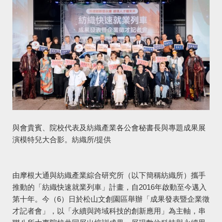
與會貴賓、院校代表及紡織產業各公會秘書長與專題成果展
演模特兒大合影。紡織所/提供
由摩根大通與紡織產業綜合研究所（以下簡稱紡織所）攜手
推動的「紡織快速就業列車」計畫，自2016年啟動至今邁入
第十年。今（6）日於松山文創園區舉辦「成果發表暨企業徵
才記者會」，以「永續與跨域科技的創新應用」為主軸，串