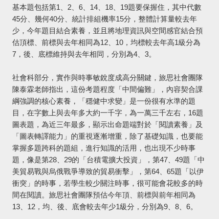
基本題包括第1、2、6、14、18、19題要保握住，其中代數
45分、幾何40分、統計排組機率15分，整體計算量較去年
少，今年題目結合素養，並且將地理資訊與空間感官結合預
估頂標、前標與去年相同為12、10，均標較去年高1級分為
7，後、底標維持與去年相同，分別為4、3。
社會科部分，實作與時事敏銳度成高分關鍵，旅思社會團隊
陳泰霖老師指出，這份考題程度「中間偏難」，內容契合課
綱強調的核心素養，「穩健中求變」是一份很有水準的題
目，在字數上與去年多大約一千字，為一萬三千左右，16題
圖表題，為近三年最多，顯示出命題端對於「閱讀素養」及
「圖表轉譯能力」的重視逐漸增重，除了基礎知識，也要能
掌握多題跨科的題組，進行知識的活用，也出現不少時事
題，像是第28、29的「台積電擴大投資」，第47、49題「中
美貿易戰與烏俄戰爭導致的貿易衝擊」，第64、65題「以伊
衝突」的時事，若學生較少關注時事，很可能會花較多的時
間在閱讀。旅思社會團隊預估今年頂、前標與前年相同為
13、12，均、後、底會較去年少1級分，分別為9、8、6。