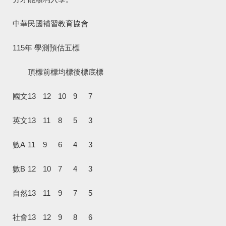
中華民國補習教育協會
115年 學測預估五標
頂標
前標
均標
後標
底標
國文
13
12
10
9
7
英文
13
11
8
5
3
數A
11
9
6
4
3
數B
12
10
7
4
3
自然
13
11
9
7
5
社會
13
12
9
8
6