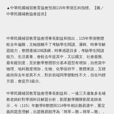
▲中華民國補習教育協會預測115年學測五科指標。【圖／
中華民國補教協會提供】
中華民國補習教育協會理事長劉益和指出，115年學測整體
較去年偏難，主軸脫離不了考驗學生閱讀、邏輯、時事等解
題能力，整體遵循108課綱，時事感題目多，考驗學生閱讀
能力、生活素養，會較去年提其中，又以國文、社會最難、
最有鑑別度，至於數學整體部分基本題型有增加，自然當中
物理、地科難度增加，生物、化學採持平，整體來說，五標
維持與去年差異不大，對於前端同學變動性不大，但在均標
方面，會提升1級分。
中華民國補習教育協會理事長劉益和，一連三天邀集多名補
教老師針對學測科目解題分析，劉星數學團隊劉星老師表
示，今（115）年數學B整體與114學年相比難易適中，重定
義與題意理解，出題難易順序為「簡單→難→簡單→難」，