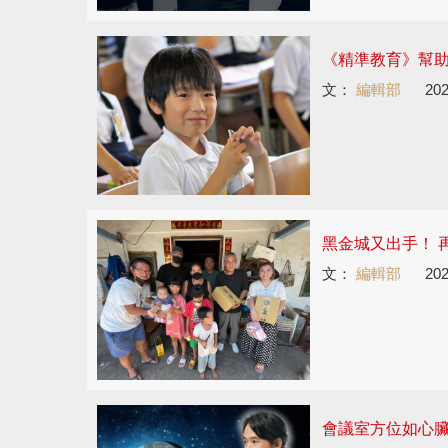
《精準教育》幫
文：
編輯部
202
黑金城又出手！ 
文：
編輯部
202
會議室方位如心臟