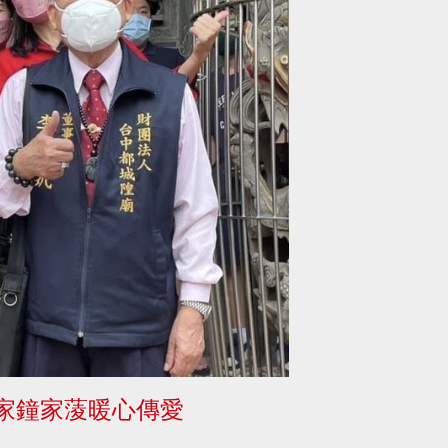
家鐘家蔆暖心傳愛