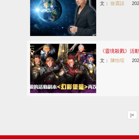
文：
徐震諒
202
《靈境殺戮》活
文：
陳怡瑄
202
|<