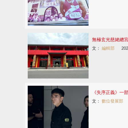
無極玄光慈姥總宮
文：
編輯部
202
《失序正義》一
文：
數位發展部