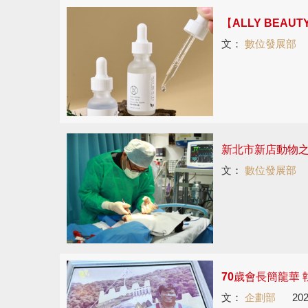
【ALLY BEA
文：
數位發展部
新北市新店動物之
文：
數位發展部
70歲會長簡龍華
文：
企劃部
202