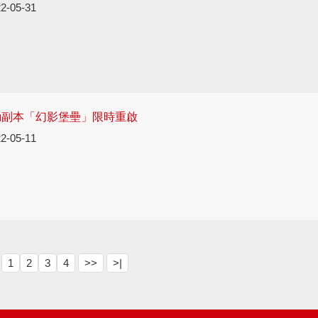
2-05-31
動副本「幻影堡壘」限時重啟
2-05-11
1
2
3
4
>>
>|