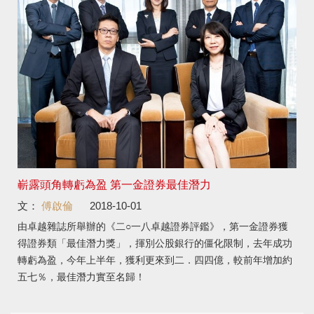
嶄露頭角轉虧為盈 第一金證券最佳潛力
文：
傅啟倫
2018-10-01
由卓越雜誌所舉辦的《二○一八卓越證券評鑑》，第一金證券獲
得證券類「最佳潛力獎」，揮別公股銀行的僵化限制，去年成功
轉虧為盈，今年上半年，獲利更來到二．四四億，較前年增加約
五七％，最佳潛力實至名歸！