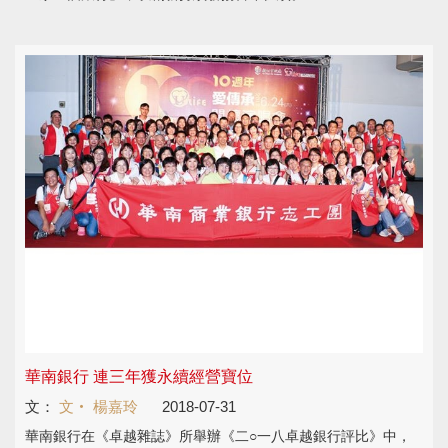
華南銀行 連三年獲永續經營寶位
文：
文‧ 楊嘉玲
2018-07-31
華南銀行在《卓越雜誌》所舉辦《二○一八卓越銀行評比》中，