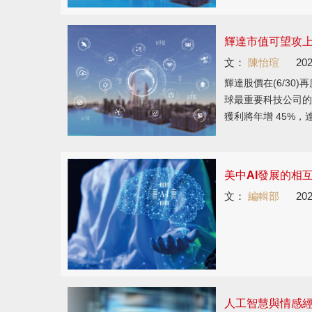
輝達市值可望攻上
文：
陳怡瑄
202
輝達股價在(6/30)
球最重要科技公司的
獲利將年增 45%，
美中AI發展的相
文：
編輯部
202
人工智慧與情感