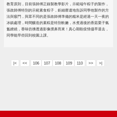
教育原則，目前張師傅正錄製教學影片，示範端午粽子的製作，
張政師傅特別的示範素食粽子，鉅細靡遺地告訴同學他製作的方
法與竅門，與眾不同的是張政師傅準備的糯米是經過一天一夜的
冰鎮處理，時間釀造的素粽是特別軟嫩，水煮過後的香菇栗子氤
氳繚繞，香味彷彿透過影像撲鼻而來！真心期盼疫情儘早退去，
同學能早些回到校園上課。
|<
<<
106
107
108
109
110
>>
>|