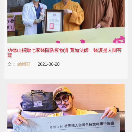
功德山捐贈七家醫院防疫物資 寬如法師：醫護是人間菩
薩
文：
編輯部
2021-06-28