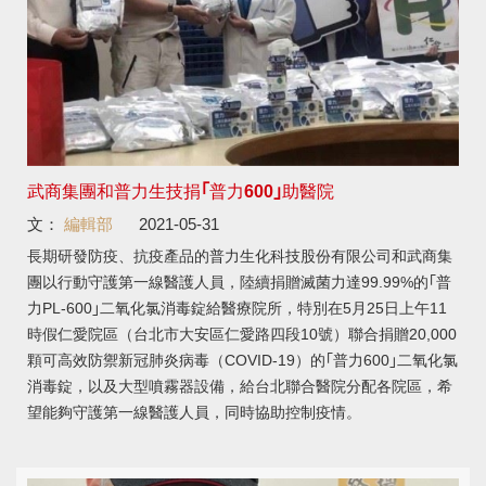
武商集團和普力生技捐｢普力600｣助醫院
文：
編輯部
2021-05-31
長期研發防疫、抗疫產品的普力生化科技股份有限公司和武商集
團以行動守護第一線醫護人員，陸續捐贈滅菌力達99.99%的｢普
力PL-600｣二氧化氯消毒錠給醫療院所，特別在5月25日上午11
時假仁愛院區（台北市大安區仁愛路四段10號）聯合捐贈20,000
顆可高效防禦新冠肺炎病毒（COVID-19）的｢普力600｣二氧化氯
消毒錠，以及大型噴霧器設備，給台北聯合醫院分配各院區，希
望能夠守護第一線醫護人員，同時協助控制疫情。