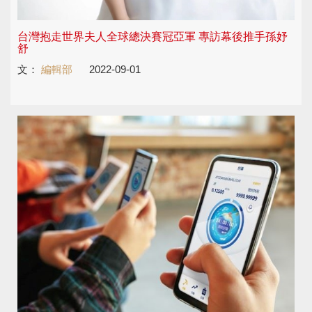
台灣抱走世界夫人全球總決賽冠亞軍 專訪幕後推手孫妤
舒
文：
編輯部
2022-09-01