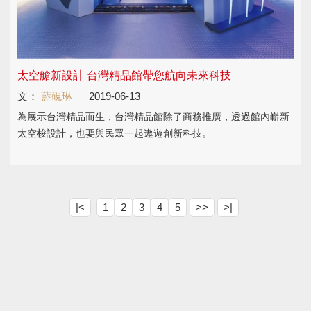
太空艙新設計 台灣精品館帶您航向未來科技
文：
藍硯琳
2019-06-13
為展示台灣精品而生，台灣精品館除了商務推廣，透過館內嶄新
太空梭設計，也要與民眾一起遨遊創新科技。
|<
1
2
3
4
5
>>
>|