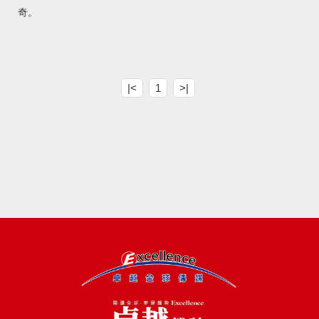
奇。
|<
1
>|