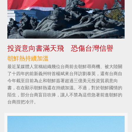
投資意向書滿天飛 恐傷台灣信譽
朝鮮熱持續加溫
最近某媒體人宣稱組織幾位台商前去朝鮮尋商機、被大陸關
了十四年的前新義州特首楊斌來台拜訪劉泰英，還有台商自
今年截至目前為止和朝鮮簽署超過三億美元投資貿易意向
書，在在顯示朝鮮熱還在持續加溫。不過，對於朝鮮國情的
陌生，部分台商盲目吹捧，讓人不禁為這些急著前進朝鮮的
台商捏把冷汗。